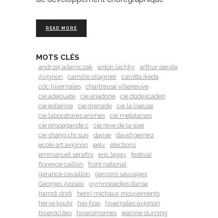
READ MORE
MOTS CLÉS
andrzej adamczak
anton lachky
arthur perole
Avignon
camille ollagnier
carotta ikeda
cdc hivernales
chartreuse villeneuve
cie adequate
cie ariadone
cie dodescaden
cie eolienne
cie grenade
cie la liseuse
cie laboratoires animes
cie metatarses
cie propagande c
cie reve de la soie
cie shang chi sun
danse
david gernez
ecole art avignon
eelv
élections
emmanuel serafini
eric legay
festival
florence caillon
front national
garance cavaillon
garcons sauvages
Georges Appaix
gymnopedies danse
hamdi dridi
henri michaux mouvements
herve koubi
hip-hop
hivernales avignon
hiveroclites
hiveromomes
jeanine durning