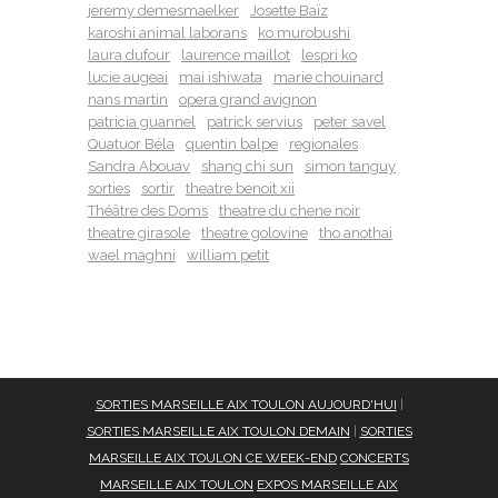
jeremy demesmaelker
Josette Baïz
karoshi animal laborans
ko murobushi
laura dufour
laurence maillot
lespri ko
lucie augeai
mai ishiwata
marie chouinard
nans martin
opera grand avignon
patricia guannel
patrick servius
peter savel
Quatuor Béla
quentin balpe
regionales
Sandra Abouav
shang chi sun
simon tanguy
sorties
sortir
theatre benoit xii
Théâtre des Doms
theatre du chene noir
theatre girasole
theatre golovine
tho anothai
wael maghni
william petit
SORTIES MARSEILLE AIX TOULON AUJOURD'HUI
|
SORTIES MARSEILLE AIX TOULON DEMAIN
|
SORTIES
MARSEILLE AIX TOULON CE WEEK-END
CONCERTS
MARSEILLE AIX TOULON
EXPOS MARSEILLE AIX