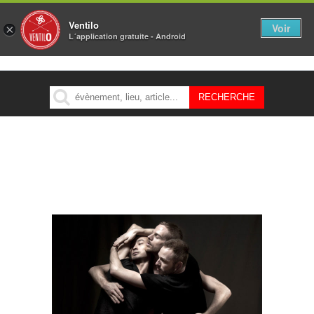
Ventilo
Voir
×
L´application gratuite - Android
MENU