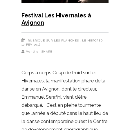
Festival Les Hivernales à
Avignon
RUBRIQUE
SUR LES PLANCHES
, LE MERCREDI
10 FÉV 2016
Ventilo
SHARE
Corps à corps Coup de froid sur les
Hivernales, la manifestation phare de la
danse en Avignon, dont le directeur,
Emmanuel Serafini, vient d’être
débarqué. C’est en pleine tourmente
que l’année a débuté dans le haut lieu de
la danse contemporaine qu’est le Centre
de développement chorégraphique