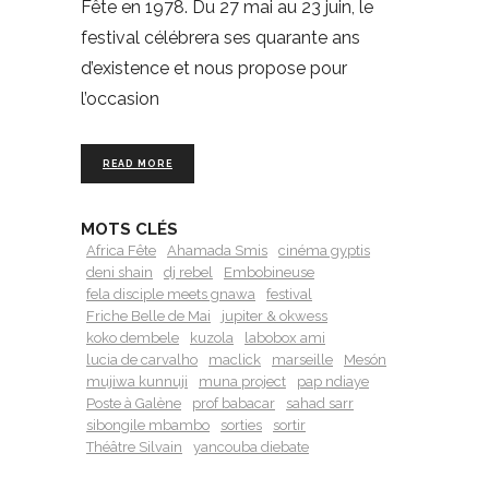
Fête en 1978. Du 27 mai au 23 juin, le
festival célébrera ses quarante ans
d’existence et nous propose pour
l’occasion
READ MORE
MOTS CLÉS
Africa Fête
Ahamada Smis
cinéma gyptis
deni shain
dj rebel
Embobineuse
fela disciple meets gnawa
festival
Friche Belle de Mai
jupiter & okwess
koko dembele
kuzola
labobox ami
lucia de carvalho
maclick
marseille
Mesón
mujiwa kunnuji
muna project
pap ndiaye
Poste à Galène
prof babacar
sahad sarr
sibongile mbambo
sorties
sortir
Théâtre Silvain
yancouba diebate