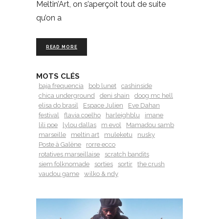
Meltin’Art, on s’aperçoit tout de suite
qu’on a
READ MORE
MOTS CLÉS
baja frequencia
bob lunet
cashinside
chica underground
deni shain
doog mc hell
elisa do brasil
Espace Julien
Eve Dahan
festival
flavia coelho
harleighblu
imane
lili poe
lylou dallas
m evol
Mamadou samb
marseille
meltin art
muleketu
nusky
Poste à Galène
rorre ecco
rotatives marseillaise
scratch bandits
siem folknomade
sorties
sortir
the crush
vaudou game
wilko & ndy