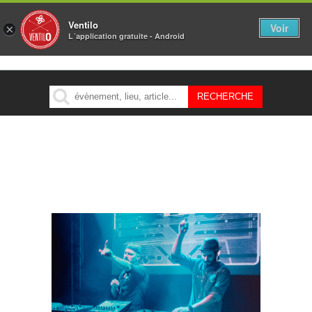
Ventilo
Voir
×
L´application gratuite - Android
MENU