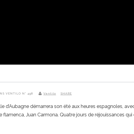
ANS VENTILO N° 498
Ventilo
SHARE
le d’Aubagne démarrera son été aux heures espagnoles, avec 
e flamenca, Juan Carmona. Quatre jours de réjouissances qui o