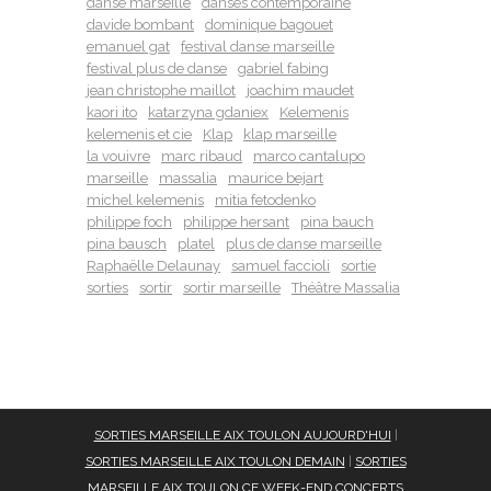
danse marseille
danses contemporaine
davide bombant
dominique bagouet
emanuel gat
festival danse marseille
festival plus de danse
gabriel fabing
jean christophe maillot
joachim maudet
kaori ito
katarzyna gdaniex
Kelemenis
kelemenis et cie
Klap
klap marseille
la vouivre
marc ribaud
marco cantalupo
marseille
massalia
maurice bejart
michel kelemenis
mitia fetodenko
philippe foch
philippe hersant
pina bauch
pina bausch
platel
plus de danse marseille
Raphaëlle Delaunay
samuel faccioli
sortie
sorties
sortir
sortir marseille
Théâtre Massalia
SORTIES MARSEILLE AIX TOULON AUJOURD'HUI
|
SORTIES MARSEILLE AIX TOULON DEMAIN
|
SORTIES
MARSEILLE AIX TOULON CE WEEK-END
CONCERTS