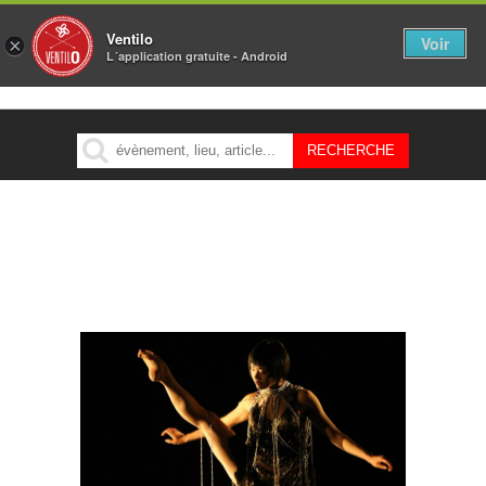
Ventilo
Voir
×
L´application gratuite - Android
MENU