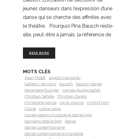
jeunes danseurs dans l’expression d’une
danse qui se cherche des affinités avec
le théâtre. Pourquoi Pina Bausch reste-
elle, peut-être à jamais, la référence de
READ MORE
MOTS CLÉS
Alain Platel
angels margarito
ballets c de ma b
bausch
bausch danse
berangere fournier
cannes jeunes ballet
Christian Sébille
Christian Zanèsi
christophe garcia
cie la vouivre
cnsmd lyon
Coline
coline istres
conservatoire musique et danse lyon
damiano ottavio bigi
danse
danse contemporaine
danse contemporaine marseille