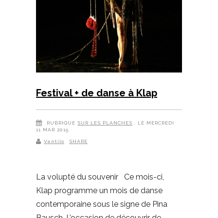
Festival + de danse à Klap
RUBRIQUE
SUR LES PLANCHES
, LE MERCREDI
11 MAR 2015
Ventilo
SHARE
La volupté du souvenir Ce mois-ci,
Klap programme un mois de danse
contemporaine sous le signe de Pina
Bausch. L’occasion de découvrir de