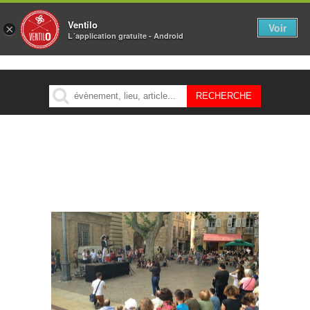
Ventilo
Voir
×
L´application gratuite - Android
MENU