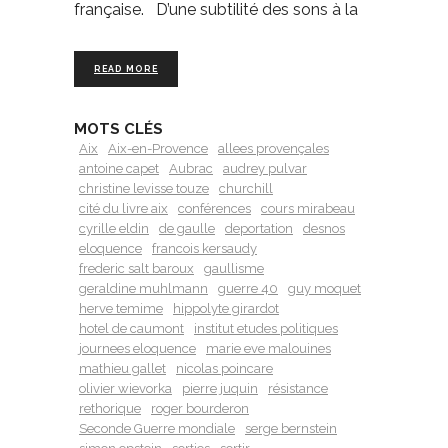
française. D’une subtilité des sons à la
READ MORE
MOTS CLÉS
Aix
Aix-en-Provence
allees provençales
antoine capet
Aubrac
audrey pulvar
christine levisse touze
churchill
cité du livre aix
conférences
cours mirabeau
cyrille eldin
de gaulle
deportation
desnos
eloquence
francois kersaudy
frederic salt baroux
gaullisme
geraldine muhlmann
guerre 40
guy moquet
herve temime
hippolyte girardot
hotel de caumont
institut etudes politiques
journees eloquence
marie eve malouines
mathieu gallet
nicolas poincare
olivier wievorka
pierre juquin
résistance
rethorique
roger bourderon
Seconde Guerre mondiale
serge bernstein