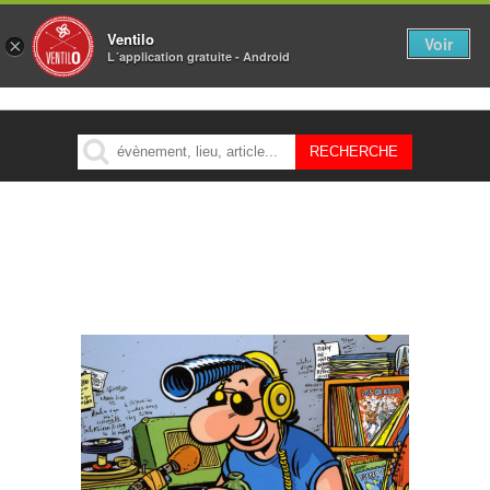
Ventilo
Voir
×
L´application gratuite - Android
MENU