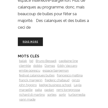
espace Villeneuve-Bargemon. Plus de
calanques au programme, donc, mais
beaucoup de bulles pour fêter sa
majorité. Des calanques et des bulles a
ceci de
READ MORE
MOTS CLÉS
balak
bd
Bruno Bessadi
capitaine line
clemkle
dobbs
Domas
Eddy Vaccaro
emilie oprescu
espace bargemon
festival calanques bulles
francesco mattina
franck margerin
frederic chabaud
ginzo
john higgins
kedge business school
Layla
marseille
paka
pastan
remi torregrossa
richard di martino
sorties
sortir
turbomedia
yann made