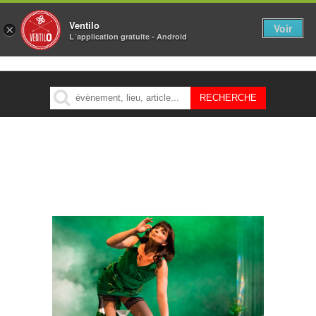
Ventilo
Voir
×
L´application gratuite - Android
MENU