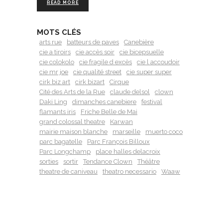
READ MORE
MOTS CLÉS
arts rue
batteurs de paves
Canebière
cie a tiroirs
cie accès soir
cie bicepsuelle
cie colokolo
cie fragile d excès
cie l accoudoir
cie mr joe
cie qualité street
cie super super
cirk biz art
cirk bizart
Cirque
Cité des Arts de la Rue
claude delsol
clown
Daki Ling
dimanches canebiere
festival
flamants iris
Friche Belle de Mai
grand colossal theatre
Karwan
mairie maison blanche
marseille
muerto coco
parc bagatelle
Parc François Billoux
Parc Longchamp
place halles delacroix
sorties
sortir
Tendance Clown
Théâtre
theatre de caniveau
theatro necessario
Waaw