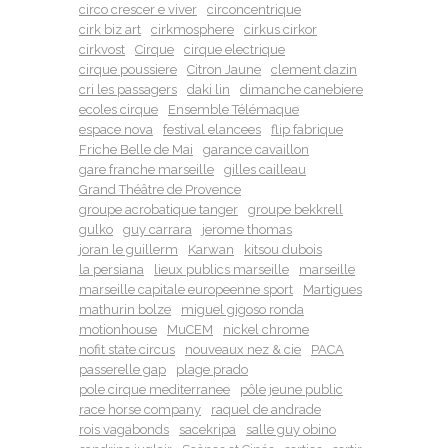
circo crescer e viver
circoncentrique
cirk biz art
cirkmosphere
cirkus cirkor
cirkvost
Cirque
cirque electrique
cirque poussiere
Citron Jaune
clement dazin
cri les passagers
daki lin
dimanche canebiere
ecoles cirque
Ensemble Télémaque
espace nova
festival elancees
flip fabrique
Friche Belle de Mai
garance cavaillon
gare franche marseille
gilles cailleau
Grand Théâtre de Provence
groupe acrobatique tanger
groupe bekkrell
gulko
guy carrara
jerome thomas
joran le guillerm
Karwan
kitsou dubois
la persiana
lieux publics marseille
marseille
marseille capitale europeenne sport
Martigues
mathurin bolze
miguel gigoso ronda
motionhouse
MuCEM
nickel chrome
nofit state circus
nouveaux nez & cie
PACA
passerelle gap
plage prado
pole cirque mediterranee
pôle jeune public
race horse company
raquel de andrade
rois vagabonds
sacekripa
salle guy obino