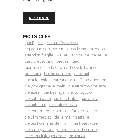
READ MORE
MOTS CLÉS
3bisF
Aix
Aix-en-Provence
apprentie compagnie
arcade aix
Archaos
attention fragile
Ballet National de Marseille
baro d evel cirk
bestias
biac
biennale arts du cirque
bois de l aune
bp zoom
bruno carneiro
cadenet
camille boitel
caroline obin
Chateauvallon
cie 7 doigts de la main
cie attraction celeste
cie azein
cie basinga
cie borogodo
cie cahin caha
cie circ hulon
cie clone
cie colokolo
cie colporteurs
cie content pour peu
cie faux populaire
cie l immediat
cie la main s affaire
cie les hommes de main
cie libertivore
cie lonely circus
cie main de l homme
cie mondiale generale
cie mpta