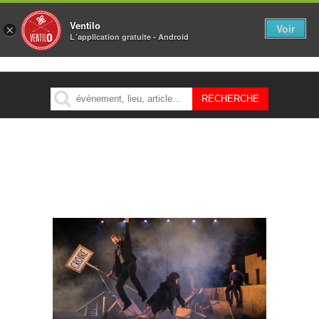
Ventilo
Voir
×
L´application gratuite - Android
MENU