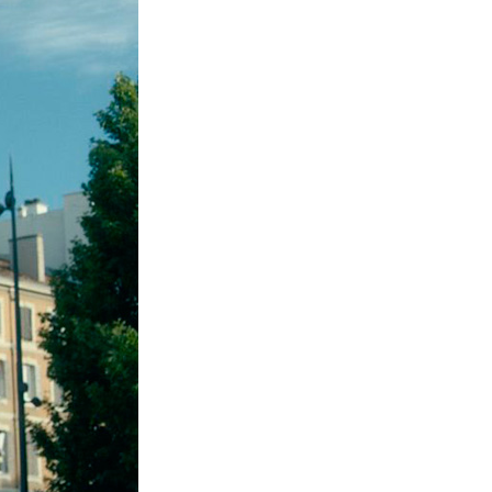
La Ville-sans-Nom, Marseille
dans la bouche de ceux qui
l’assassinent
de Bruno Le
Dantec