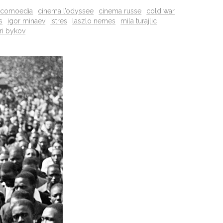
 comoedia
cinema l’odyssee
cinema russe
cold war
s
igor minaev
Istres
laszlo nemes
mila turajlic
ri bykov