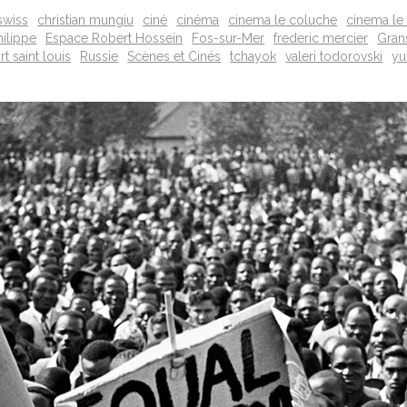
swiss
christian mungiu
ciné
cinéma
cinema le coluche
cinema le
ilippe
Espace Robert Hossein
Fos-sur-Mer
frederic mercier
Gran
rt saint louis
Russie
Scènes et Cinés
tchayok
valeri todorovski
yu