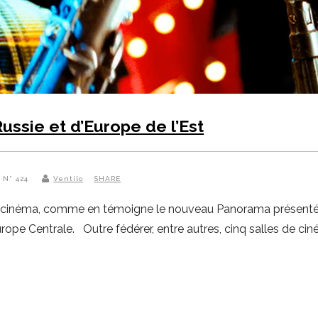
ssie et d’Europe de l’Est
 N° 424
Ventilo
SHARE
de cinéma, comme en témoigne le nouveau Panorama présenté p
pe Centrale. Outre fédérer, entre autres, cinq salles de ciné