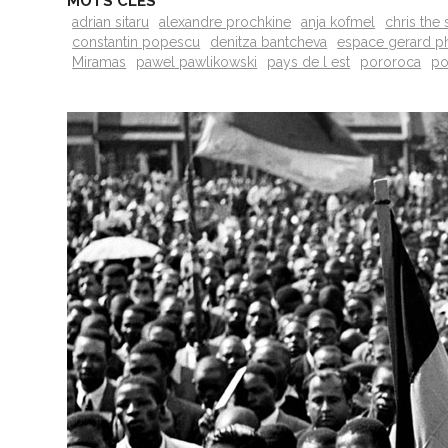
MOTS CLÉS
adrian sitaru
alexandre prochkine
anja kofmel
chris the 
constantin popescu
denitza bantcheva
espace gerard ph
Miramas
pawel pawlikowski
pays de l est
pororoca
po