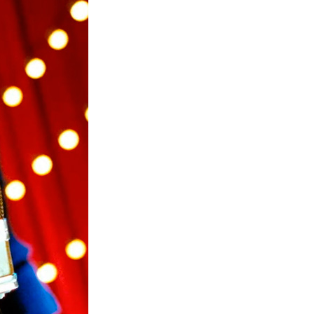
La Ville-sans-Nom, Marseille
dans la bouche de ceux qui
l’assassinent
de Bruno Le
Dantec