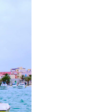
La Ville-sans-Nom, Marseille
dans la bouche de ceux qui
l’assassinent
de Bruno Le
Dantec