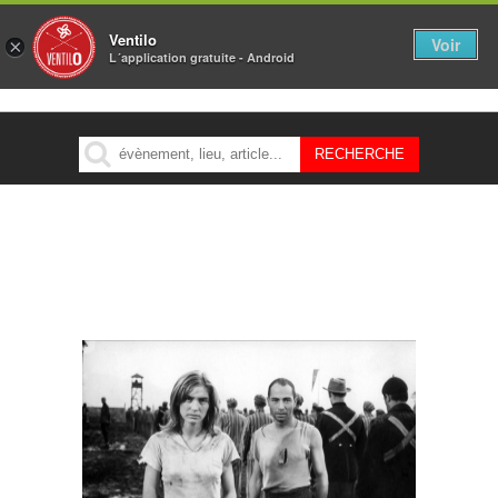
Ventilo
Voir
×
L´application gratuite - Android
MENU