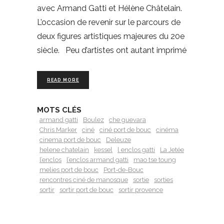
avec Armand Gatti et Hélène Châtelain.
L’occasion de revenir sur le parcours de
deux figures artistiques majeures du 20e
siècle. Peu d’artistes ont autant imprimé
READ MORE
MOTS CLÉS
armand gatti
Boulez
che guevara
Chris Marker
ciné
ciné port de bouc
cinéma
cinema port de bouc
Deleuze
helene chatelain
kessel
l enclos gatti
La Jetée
l’enclos
l’enclos armand gatti
mao tse toung
melies port de bouc
Port-de-Bouc
rencontres ciné de manosque
sortie
sorties
sortir
sortir port de bouc
sortir provence