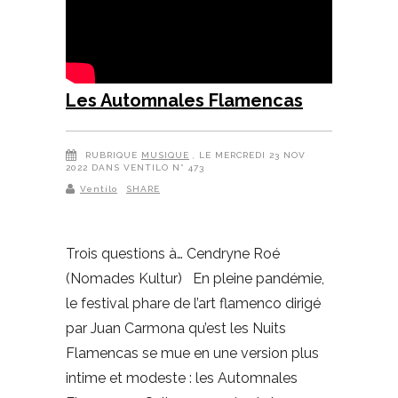
Les Automnales Flamencas
RUBRIQUE
MUSIQUE
, LE MERCREDI 23 NOV
2022 DANS VENTILO N° 473
Ventilo
SHARE
Trois questions à… Cendryne Roé
(Nomades Kultur) En pleine pandémie,
le festival phare de l’art flamenco dirigé
par Juan Carmona qu’est les Nuits
Flamencas se mue en une version plus
intime et modeste : les Automnales