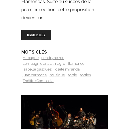
Flamencas. Suite au succès de la
première édition, cette proposition
devient un
READ MORE
MOTS CLÉS
Aubagne
cendryne roe
compagnie ana almagro
flamenco
isabelle gasquez
josele miranda
juan carmone
musique
sortie
sorties
Théâtre Comœdia