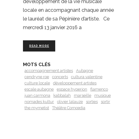
développement de la vie musicale
locale en accompagnant chaque année
le lauréat de sa Pépinière d’artiste. Ce
mercredi 13 janvier 2016 a
READ MORE
MOTS CLÉS
accompagnement artistes
Aubagne
cendryne roe
concerts
cultura valentine
culture locale
développement artistes
escale aubagne
espace hyperion
flamenco
juan carmona
kabbalah
marseille
musique
nomades kultur
olivier lalauze
sorties
sortir
the mymetist
Théâtre Comœdia