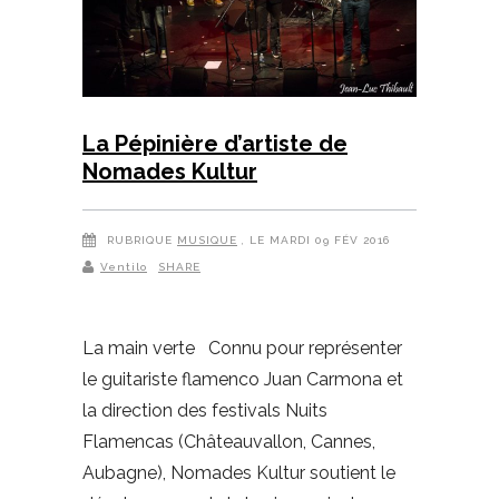
La Pépinière d’artiste de
Nomades Kultur
RUBRIQUE
MUSIQUE
, LE MARDI 09 FÉV 2016
Ventilo
SHARE
La main verte Connu pour représenter
le guitariste flamenco Juan Carmona et
la direction des festivals Nuits
Flamencas (Châteauvallon, Cannes,
Aubagne), Nomades Kultur soutient le