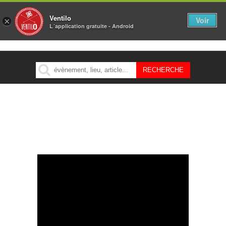
Ventilo
Voir
×
L´application gratuite - Android
MENU