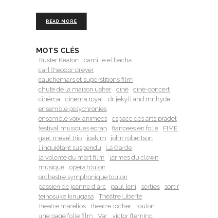
READ MORE
MOTS CLÉS
Buster Keaton
camille el bacha
carl theodor dreyer
cauchemars et superstitions film
chute de la maison usher
ciné
ciné-concert
cinéma
cinema royal
dr jekyll and mr hyde
ensemble polychronies
ensemble voix animees
espace des arts pradet
festival musiques ecran
fiancees en folie
FIMÉ
gael mevel trio
joakim
john robertson
l inquiétant suspendu
La Garde
la volonté du mort film
larmes du clown
musique
opera toulon
orchestre symphonique toulon
passion de jeanne d arc
paul leni
sorties
sortir
teinosuke kinugasa
Théâtre Liberté
theatre marelios
theatre rocher
toulon
une page folle film
Var
victor fleming