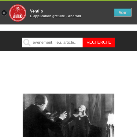
Ventilo
Voir
×
L´application gratuite - Android
MENU