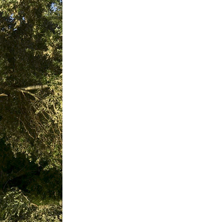
La Ville-sans-Nom, Marseille
dans la bouche de ceux qui
l’assassinent
de Bruno Le
Dantec