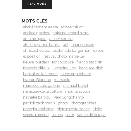
READ MORE
MOTS CLÉS
abdulmonam eassa
aimee thirion
andrea graziosi
anita pouchard serra
antoine agata
atelier seruse
ateliers jeanne barret
bnf
briançonnais
christophe asso
esplanade bargemon
expos
exposition
festival photo marseille
fleuve jourdain
font obscure
franco zecchin
francois billoux
Gregoire Eloy
hans zeeldieb
hopital de la timone
julien oppenheim
Maison Blanche
marseille
maupetit cote galerie
michael bunel
ministère de la culture
mouna saboni
nathalie bardou
Parc Longchamp
patrick zachmann
photo
photographies
photojournalisme
picto mediterranée
Sicile
sinawi medine
sorties
sortir
vallee de la roya