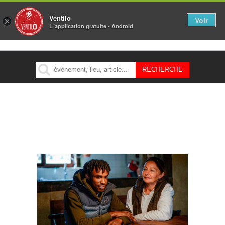
Ventilo
Voir
×
L´application gratuite - Android
MENU