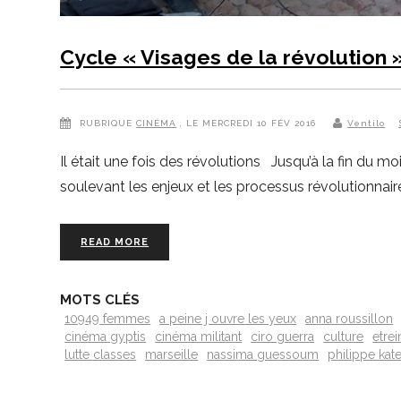
Cycle « Visages de la révolution 
RUBRIQUE
CINÉMA
, LE MERCREDI 10 FÉV 2016
Ventilo
Il était une fois des révolutions Jusqu’à la fin du mo
soulevant les enjeux et les processus révolutionnair
READ MORE
MOTS CLÉS
10949 femmes
a peine j ouvre les yeux
anna roussillon
cinéma gyptis
cinéma militant
ciro guerra
culture
etre
lutte classes
marseille
nassima guessoum
philippe kat