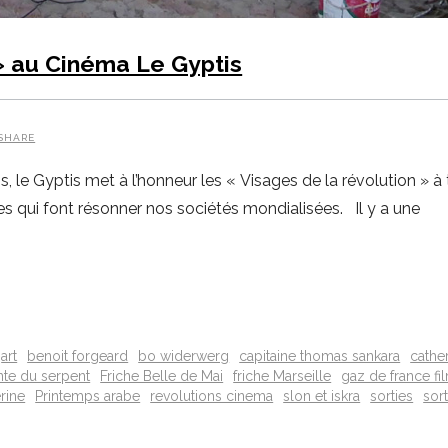
» au Cinéma Le Gyptis
SHARE
is, le Gyptis met à l’honneur les « Visages de la révolution » 
es qui font résonner nos sociétés mondialisées. Il y a une
art
benoit forgeard
bo widerwerg
capitaine thomas sankara
cathe
inte du serpent
Friche Belle de Mai
friche Marseille
gaz de france fi
erine
Printemps arabe
revolutions cinema
slon et iskra
sorties
sort