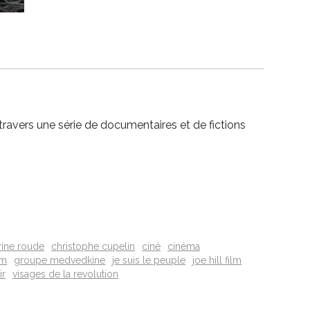
à travers une série de documentaires et de fictions
rine roude
christophe cupelin
ciné
cinéma
lm
groupe medvedkine
je suis le peuple
joe hill film
ir
visages de la revolution