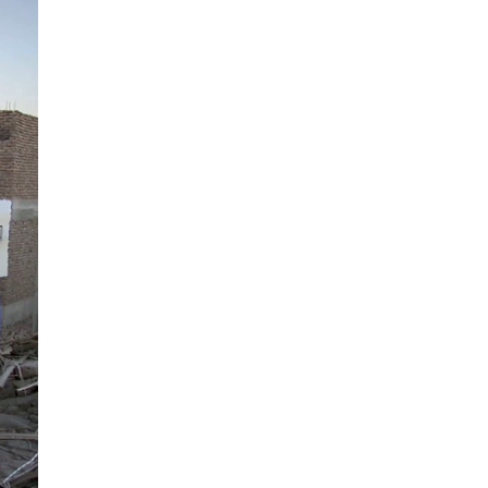
La Ville-sans-Nom, Marseille
dans la bouche de ceux qui
l’assassinent
de Bruno Le
Dantec