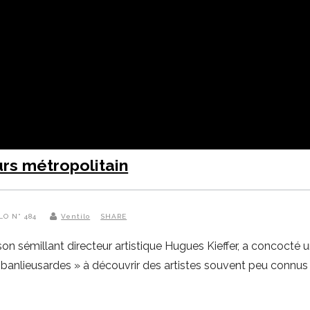
urs métropolitain
LO N° 484
Ventilo
SHARE
on sémillant directeur artistique Hugues Kieffer, a concocté
banlieusardes » à découvrir des artistes souvent peu connus du