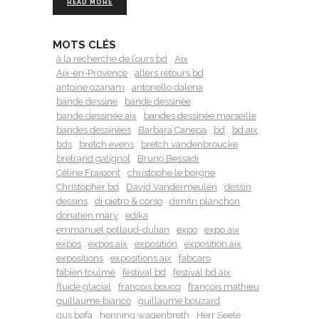
READ MORE
MOTS CLÉS
à la recherche de l’ours bd
Aix
Aix-en-Provence
allers retours bd
antoine ozanam
antonello dalena
bande dessine
bande dessinée
bande dessinée aix
bandes dessinée marseille
bandes dessinées
Barbara Canepa
bd
bd aix
bds
bretch evens
bretch vandenbroucke
bretrand gatignol
Bruno Bessadi
Céline Fraipont
christophe le borgne
Christopher bd
David Vandermeulen
dessin
dessins
di pietro & corso
dimitri planchon
donatien mary
edika
emmanuel pollaud-dulian
expo
expo aix
expos
expos aix
exposition
exposition aix
expositions
expositions aix
fabcaro
fabien toulmé
festival bd
festival bd aix
fluide glacial
françois boucq
françois mathieu
guillaume bianco
guillaume bouzard
gus bofa
henning wagenbreth
Herr Seele