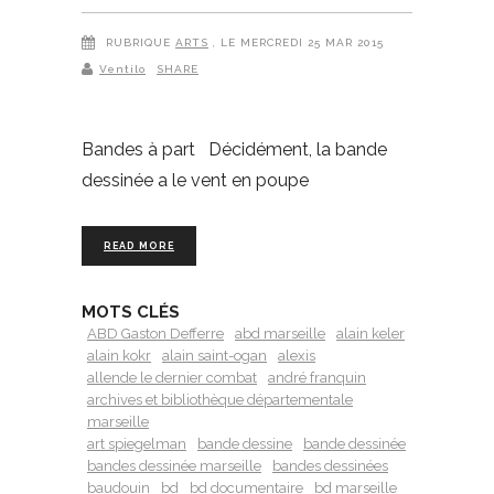
RUBRIQUE
ARTS
, LE MERCREDI 25 MAR 2015
Ventilo
SHARE
Bandes à part Décidément, la bande
dessinée a le vent en poupe
READ MORE
MOTS CLÉS
ABD Gaston Defferre
abd marseille
alain keler
alain kokr
alain saint-ogan
alexis
allende le dernier combat
andré franquin
archives et bibliothèque départementale
marseille
art spiegelman
bande dessine
bande dessinée
bandes dessinée marseille
bandes dessinées
baudouin
bd
bd documentaire
bd marseille