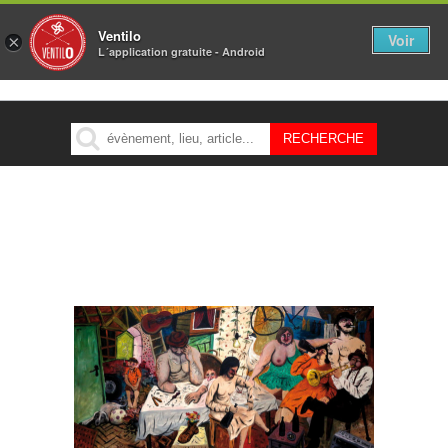
Ventilo
Voir
×
L´application gratuite - Android
MENU