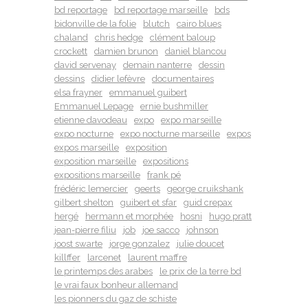
bd reportage
bd reportage marseille
bds
bidonville de la folie
blutch
cairo blues
chaland
chris hedge
clément baloup
crockett
damien brunon
daniel blancou
david servenay
demain nanterre
dessin
dessins
didier lefèvre
documentaires
elsa frayner
emmanuel guibert
Emmanuel Lepage
ernie bushmiller
etienne davodeau
expo
expo marseille
expo nocturne
expo nocturne marseille
expos
expos marseille
exposition
exposition marseille
expositions
expositions marseille
frank pé
frédéric lemercier
geerts
george cruikshank
gilbert shelton
guibert et sfar
guid crepax
hergé
hermann et morphée
hosni
hugo pratt
jean-pierre filiu
job
joe sacco
johnson
joost swarte
jorge gonzalez
julie doucet
killffer
larcenet
laurent maffre
le printemps des arabes
le prix de la terre bd
le vrai faux bonheur allemand
les pionners du gaz de schiste