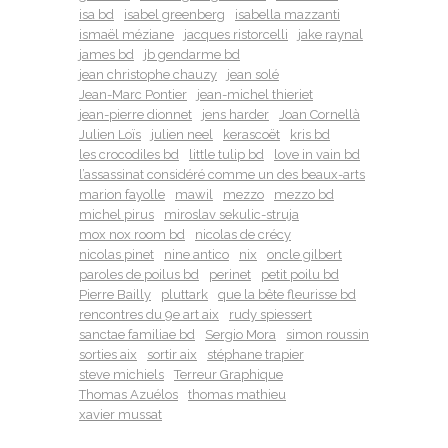
isa bd
isabel greenberg
isabella mazzanti
ismaël méziane
jacques ristorcelli
jake raynal
james bd
jb gendarme bd
jean christophe chauzy
jean solé
Jean-Marc Pontier
jean-michel thieriet
jean-pierre dionnet
jens harder
Joan Cornellà
Julien Loïs
julien neel
kerascoët
kris bd
les crocodiles bd
little tulip bd
love in vain bd
l’assassinat considéré comme un des beaux-arts
marion fayolle
mawil
mezzo
mezzo bd
michel pirus
miroslav sekulic-struja
mox nox room bd
nicolas de crécy
nicolas pinet
nine antico
nix
oncle gilbert
paroles de poilus bd
perinet
petit poilu bd
Pierre Bailly
pluttark
que la bête fleurisse bd
rencontres du 9e art aix
rudy spiessert
sanctae familiae bd
Sergio Mora
simon roussin
sorties aix
sortir aix
stéphane trapier
steve michiels
Terreur Graphique
Thomas Azuélos
thomas mathieu
xavier mussat