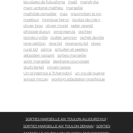
les plaies de fukushima
maël
mandryka
marc-antoine mathieu
marseille
mathilde ramadier
max
maximilien le roy
moebius
monique hervo
nicolas de crécy
olivier bras
olivier morel
peter newell
philippe dupuy
pinocreanza
pochep
pornès cyrille
quitter saignon
rachel deville
rené pétillon
rêve bd
revenants bd
rêves
rural bd
salma
schuiten et peeters
sébastien vassant
sorties marseille
sortir marseille
stephane courvoisier
studs terkel
sylvain lapoix
Un printemps à Tchernobyl
un vrp de guerre
winsor mccay
working adaptation graphique
SORTIES MARSEILLE AIX TOULON AUJOURD'HUI
|
SORTIES MARSEILLE AIX TOULON DEMAIN
|
SORTIES