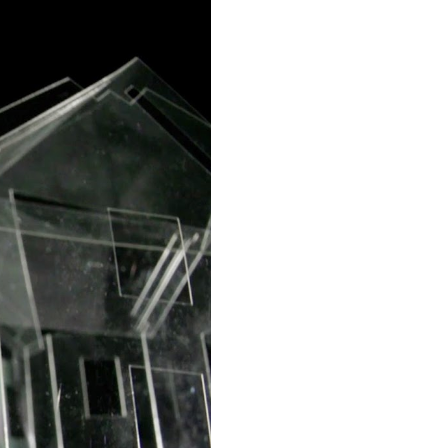
La Ville-sans-Nom, Marseille
dans la bouche de ceux qui
l’assassinent
de Bruno Le
Dantec