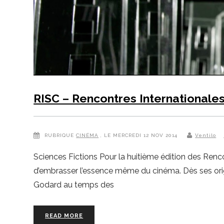
RISC – Rencontres Internationale
RUBRIQUE
CINÉMA
, LE MERCREDI 12 NOV 2014
Ventilo
Sciences Fictions Pour la huitième édition des Renco
d’embrasser l’essence même du cinéma. Dès ses orig
Godard au temps des
READ MORE