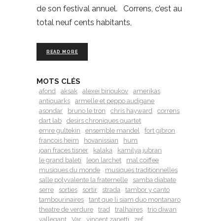
de son festival annuel. Correns, c’est au
total neuf cents habitants,
READ MORE
MOTS CLÉS
afond
aksak
alexei birioukov
amerikas
antiquarks
armelle et peppo audigane
asondar
bruno le tron
chris hayward
correns
dart lab
desirs chroniques quartet
emre gultekin
ensemble mandel
fort gibron
francois heim
hovanissian
hum
joan fraces tisner
kalaka
kamilya jubran
le grand baleti
leon larchet
mal coiffee
musiques du monde
musiques traditionnelles
salle polyvalente la fraternelle
samba diabate
serre
sorties
sortir
strada
tambor y canto
tambourinaires
tant que li siam duo montanaro
theatre de verdure
trad
tralhaires
trio diwan
vallegant
Var
vincent zanetti
zef