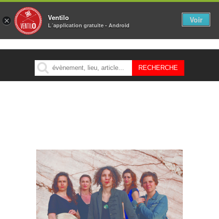
Ventilo
Voir
×
L´application gratuite - Android
MENU