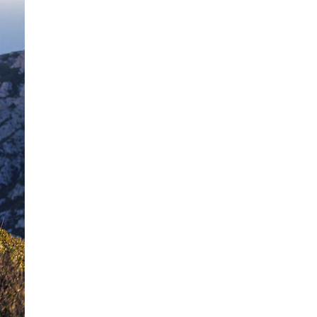
La Ville-sans-Nom, Marseille
dans la bouche de ceux qui
l’assassinent
de Bruno Le
Dantec