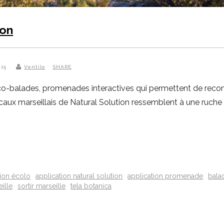
ion
015
Ventilo
SHARE
o-balades, promenades interactives qui permettent de reconna
ux marseillais de Natural Solution ressemblent à une ruche a
tion écolo
application natural solution
application promenade
bala
eille
sortir marseille
tela botanica