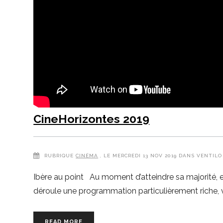
CineHorizontes 2019
RUBRIQUE
CINÉMA
, LE MERCREDI 13 NOV 2019 DANS VENTILO
Ibère au point Au moment d’atteindre sa majorité, et 
déroule une programmation particulièrement riche, v
READ MORE