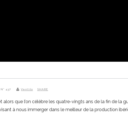
 N° 437
Ventilo
SHARE
alors que l’on célèbre les quatre-vingts ans de la fin de la gu
isant à nous immerger dans le meilleur de la production ibér