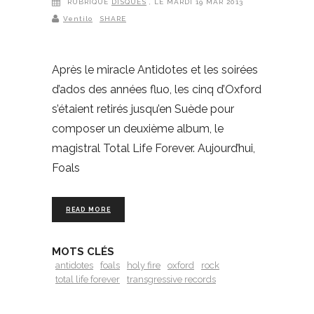
RUBRIQUE
DISQUES
, LE MARDI 19 MAR 2013
Ventilo
SHARE
Après le miracle Antidotes et les soirées
d’ados des années fluo, les cinq d’Oxford
s’étaient retirés jusqu’en Suède pour
composer un deuxième album, le
magistral Total Life Forever. Aujourd’hui,
Foals
READ MORE
MOTS CLÉS
antidotes
foals
holy fire
oxford
rock
total life forever
transgressive records