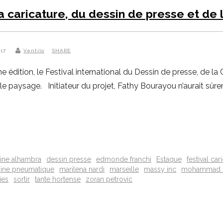
la caricature, du dessin de presse et de 
017
Ventilo
SHARE
édition, le Festival international du Dessin de presse, de la C
 le paysage. Initiateur du projet, Fathy Bourayou n’aurait sû
ine alhambra
dessin presse
edmonde franchi
Estaque
festival ca
ine pneumatique
marilena nardi
marseille
massy inc
mohammad 
ies
sortir
tante hortense
zoran petrovic