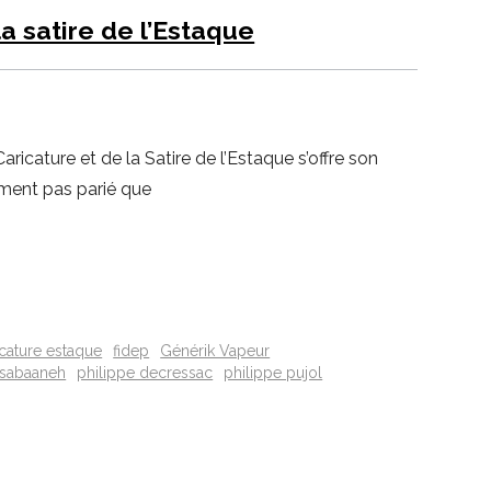
la satire de l’Estaque
aricature et de la Satire de l’Estaque s’offre son
rement pas parié que
ricature estaque
fidep
Générik Vapeur
sabaaneh
philippe decressac
philippe pujol