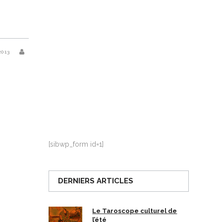
La Ville-sans-Nom, Marseille
dans la bouche de ceux qui
l’assassinent
de Bruno Le
2013
Dantec
[sibwp_form id=1]
DERNIERS ARTICLES
Le Taroscope culturel de
l’été