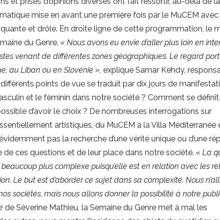
s et prises d’opinions diverses ont fait ressortir, au-delà de l
hématique mise en avant une première fois par le MuCEM ave
hoquante et drôle. En droite ligne de cette programmation, le
 Semaine du Genre.
« Nous avons eu envie d’aller plus loin en int
tistes venant de différentes zones géographiques. Le regard port
e, au Liban ou en Slovénie »,
explique Samar Kehdy, responsa
fférents points de vue se traduit par dix jours de manifestati
masculin et le féminin dans notre société ? Comment se défini
ssible d’avoir le choix ? De nombreuses interrogations sur
essentiellement artistiques, du MuCEM à la Villa Méditerranée 
st évidemment pas la recherche d’une vérité unique ou d’une r
e de ces questions et de leur place dans notre société.
« La q
t beaucoup plus complexe puisqu’elle est en relation avec les rel
ation. Le but est d’aborder ce sujet dans sa complexité. Nous n’al
os sociétés, mais nous allons donner la possibilité à notre publi
e
de Séverine Mathieu
,
la Semaine du Genre met à mal les