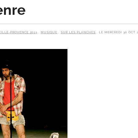
enre
ILLE-PROVENCE 2013
,
MUSIQUE
,
SUR LES PLANCHES
, LE MERCREDI 30 OCT 