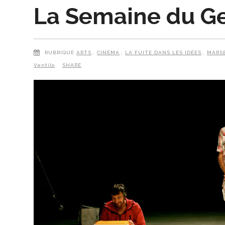
La Semaine du G
RUBRIQUE
ARTS
,
CINÉMA
,
LA FUITE DANS LES IDÉES
,
MARSE
Ventilo
SHARE