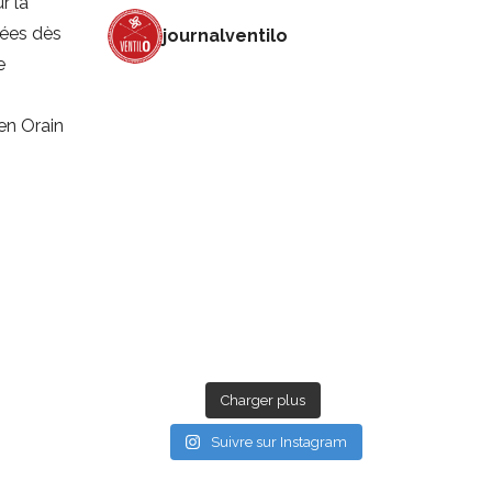
r la
uées dès
journalventilo
e
en Orain
Charger plus
Suivre sur Instagram