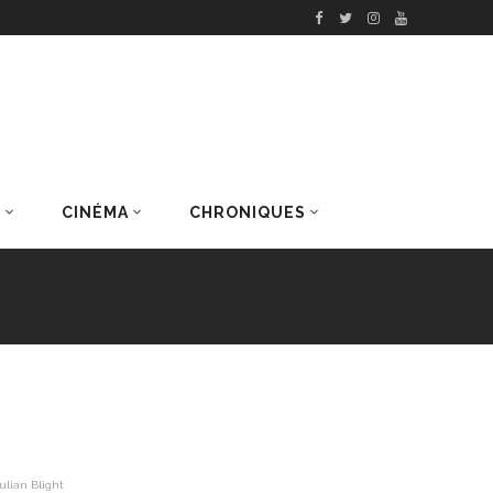
S
CINÉMA
CHRONIQUES
DERNIERS ARTICLES
ulian Blight