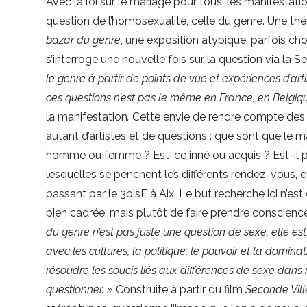
Avec la loi sur le mariage pour tous, les manifestation
question de l’homosexualité, celle du genre. Une t
bazar du genre
, une exposition atypique, parfois c
s’interroge une nouvelle fois sur la question via la
le genre à partir de points de vue et expériences d’ar
ces questions n’est pas le même en France, en Belgiqu
la manifestation
.
Cette envie de rendre compte des di
autant d’artistes et de questions : que sont que le 
homme ou femme ? Est-ce inné ou acquis ? Est-il po
lesquelles se penchent les différents rendez-vous, 
passant par le 3bisF à Aix. Le but recherché ici n’e
bien cadrée, mais plutôt de faire prendre conscienc
du genre n’est pas juste une question de sexe, elle es
avec les cultures, la politique, le pouvoir et la domin
résoudre les soucis liés aux différences de sexe dans n
questionner. »
Construite à partir du film
Seconde Vill