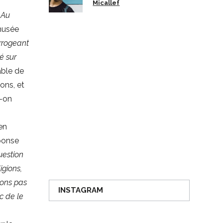
a
Micallef
c
Au
 musée
errogeant
é sur
ble de
ons, et
t-on
en
éponse
uestion
igions,
lons pas
INSTAGRAM
c de le