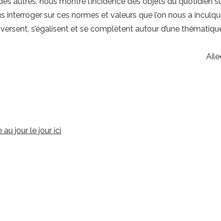
des autres, nous montre l’incidence des objets du quotidien su
 interroger sur ces normes et valeurs que l’on nous a inculq
versent, s’égalisent et se complètent autour d’une thématiqu
Aile
 jour le jour ici