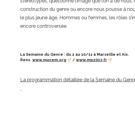
stéréotypes, questionne l’image que l’on a de nous, 
construction du genre ou encore nous pousse à nous
le plus jeune âge. Hommes ou femmes, les rôles s’in
encore controversée.
La Semaine du Genre : du 2 au 10/11 à Marseille et Aix.
Rens.
www.mucem.org
/
www.mp2013.fr
La programmation détaillée de la Semaine du Genre au