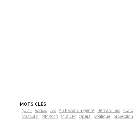
MOTS CLÉS
3bisF
acquis
Aix
Au bazar du genre
Bernardines
conc
masculin
MP 2013
MuCEM
Opéra
politique
projectio