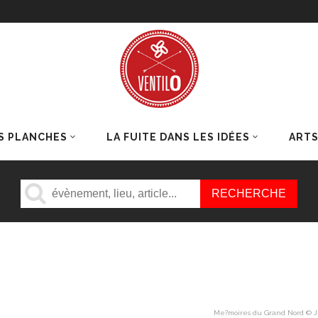
S PLANCHES
LA FUITE DANS LES IDÉES
ART
Me?moires du Grand Nord © J