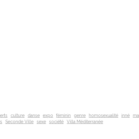
erts
culture
danse
expo
féminin
genre
homosexualité
inné
mar
ns
Seconde Ville
sexe
société
Villa Méditerranée