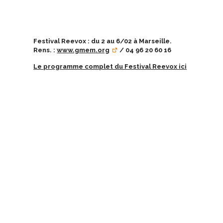
Festival Reevox : du 2 au 6/02 à Marseille.
Rens. :
www.gmem.org
/ 04 96 20 60 16
Le programme complet du Festival Reevox ici