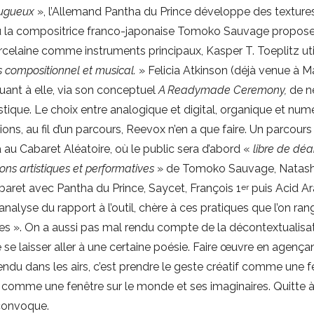
rugueux
», l’Allemand Pantha du Prince développe des texture
Où la compositrice franco-japonaise Tomoko Sauvage propos
 porcelaine comme instruments principaux, Kasper T. Toeplitz uti
us compositionnel et musical.
» Felicia Atkinson (déjà venue à Ma
quant à elle, via son conceptuel
A Readymade Ceremony,
de n
stique. Le choix entre analogique et digital, organique et num
tions, au fil d’un parcours, Reevox n’en a que faire. Un parcours
a au Cabaret Aléatoire, où le public sera d’abord «
libre de dé
ons artistiques et performatives
» de Tomoko Sauvage, Natas
baret avec Pantha du Prince, Saycet, François 1
puis Acid A
er
nalyse du rapport à l’outil, chère à ces pratiques que l’on ra
es ». On a aussi pas mal rendu compte de la décontextualisa
e se laisser aller à une certaine poésie. Faire œuvre en agençan
ndu dans les airs, c’est prendre le geste créatif comme une f
 comme une fenêtre sur le monde et ses imaginaires. Quitte 
 convoque.