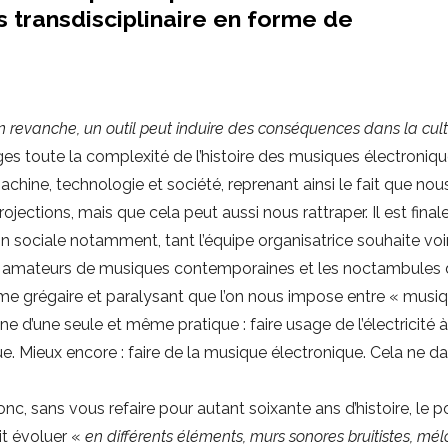
 transdisciplinaire en forme de
n revanche, un outil peut induire des conséquences dans la cul
ges toute la complexité de l’histoire des musiques électroniqu
chine, technologie et société, reprenant ainsi le fait que nou
ections, mais que cela peut aussi nous rattraper. Il est fina
 sociale notamment, tant l’équipe organisatrice souhaite voi
, les amateurs de musiques contemporaines et les noctambules
sme grégaire et paralysant que l’on nous impose entre « musi
e d’une seule et même pratique : faire usage de l’électricité 
ue. Mieux encore : faire de la musique électronique. Cela ne d
c, sans vous refaire pour autant soixante ans d’histoire, le p
ait évoluer «
en différents éléments, murs sonores bruitistes, mél