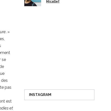
Micallef
ture
. »
es,
s
lement
r se
 de
que
à des
ate pas
INSTAGRAM
ont est
odies et