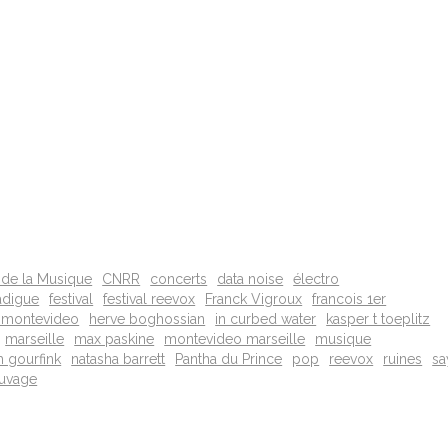
 de la Musique
CNRR
concerts
data noise
électro
radigue
festival
festival reevox
Franck Vigroux
francois 1er
 montevideo
herve boghossian
in curbed water
kasper t toeplitz
marseille
max paskine
montevideo marseille
musique
 gourfink
natasha barrett
Pantha du Prince
pop
reevox
ruines
sa
uvage