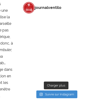
s
journalventilo
e une
lise la
rseille
e pas
érique,
 donc, à
ambuler,
ha
rab…
nge dans
tion en
t les
Charger plus
enêtre
Suivre sur Instagram
à