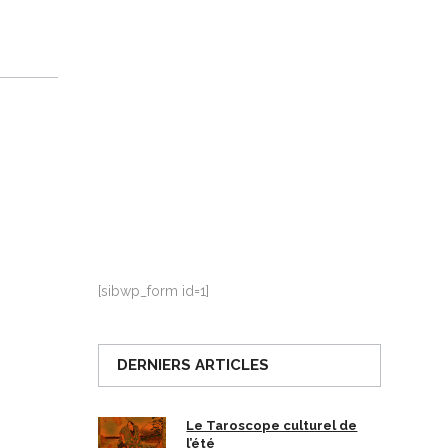
La Ville-sans-Nom, Marseille
dans la bouche de ceux qui
l’assassinent
de Bruno Le
Dantec
[sibwp_form id=1]
DERNIERS ARTICLES
Le Taroscope culturel de
l’été