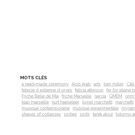
MOTS CLÉS
a readymade ceremony
Acid Arab
arts
ben miller
Cité
felecie d estienne d orves
felicia atkinson
fer for eliane 
Friche Belle de Mai
friche Marseille
garcia
GMEM
grim
klap marseille
kurt haeseleer
lionel marchetti
marchetti
musique contemporaine
musique experimentale
myriam
shapes of collapses
sorties
sortir
tarek atoui
tokomo a