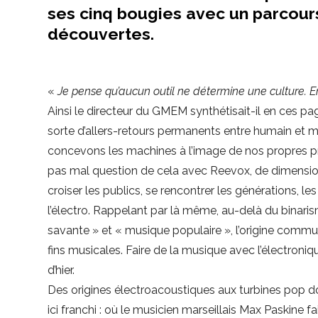
ses cinq bougies avec un parcours
découvertes.
«
Je pense qu’aucun outil ne détermine une culture. E
Ainsi le directeur du GMEM synthétisait-il en ces pa
sorte d’allers-retours permanents entre humain et ma
concevons les machines à l’image de nos propres proj
pas mal question de cela avec Reevox, de dimension
croiser les publics, se rencontrer les générations
l’électro. Rappelant par là même, au-delà du binari
savante » et « musique populaire », l’origine commun
fins musicales. Faire de la musique avec l’électroniq
d’hier.
Des origines électroacoustiques aux turbines pop don
ici franchi : où le musicien marseillais Max Paskine f