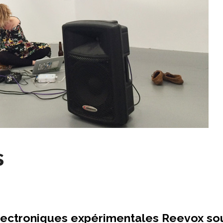
s
lectroniques expérimentales Reevox sou