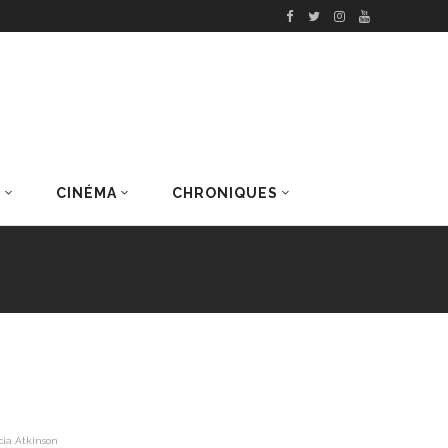
S
CINÉMA
CHRONIQUES
DERNIERS ARTICLES
cia Atkinson