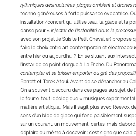
rythmiques déstructurées, plages ambient et drones 
techno généreuses à forte puissance évocatrice. 
installation/concert qui utilise l’eau, la glace et la
danse pour «
injecter de l’instabilité dans le process
avec son projet Je Suis le Petit Chevalier) propose 
faire le choix entre art contemporain et électroacou
entre hier ou aujourd’hui ? En se situant aux intersec
l’instar de ce point d’orgue à La Friche. Du Panoram
contempler et se laisser emporter au gré des propositi
Barrett et Tarek Atoui. Avant de se déhancher au Ca
On a souvent discouru dans ces pages au sujet de l’a
le fourre-tout idéologique « musiques expérimental
matière artistique… Mais il s’agit plus avec Reevox d
sons d’un bloc de glace qui fond paisiblement suspe
sur un courant, un mouvement, certes, mais d’abord
déplaire ou même à décevoir : c’est signe que cela