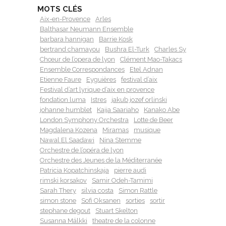
MOTS CLÉS
Aix-en-Provence
Arles
Balthasar Neumann Ensemble
barbara hannigan
Barrie Kosk
bertrand chamayou
Bushra El-Turk
Charles Sy
Chœur de l’opera de lyon
Clément Mao-Takacs
Ensemble Correspondances
Etel Adnan
Etienne Faure
Eyguières
festival d’aix
Festival d’art lyrique d’aix en provence
fondation luma
Istres
jakub jozef orlinski
johanne humblet
Kaija Saariaho
Kanako Abe
London Symphony Orchestra
Lotte de Beer
Magdalena Kozena
Miramas
musique
Nawal El Saadawi
Nina Stemme
Orchestre de l’opéra de lyon
Orchestre des Jeunes de la Méditerranée
Patricia Kopatchinskaja
pierre audi
rimski korsakov
Samir Odeh-Tamimi
Sarah Thery
silvia costa
Simon Rattle
simon stone
Sofi Oksanen
sorties
sortir
stephane degout
Stuart Skelton
Susanna Mälkki
theatre de la colonne