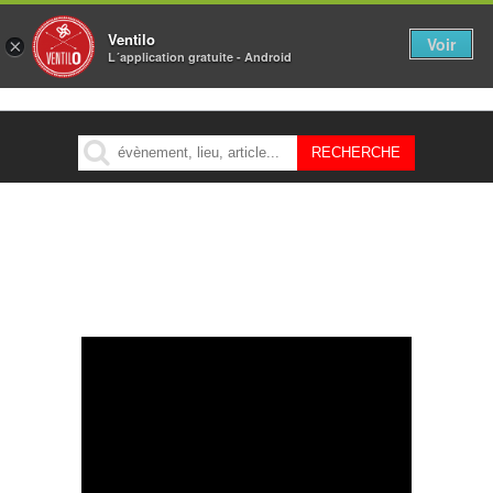
Ventilo
Voir
×
L´application gratuite - Android
MENU