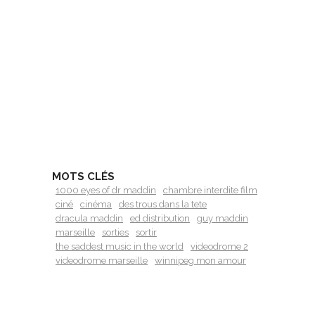
MOTS CLÉS
1000 eyes of dr maddin
chambre interdite film
ciné
cinéma
des trous dans la tete
dracula maddin
ed distribution
guy maddin
marseille
sorties
sortir
the saddest music in the world
videodrome 2
videodrome marseille
winnipeg mon amour