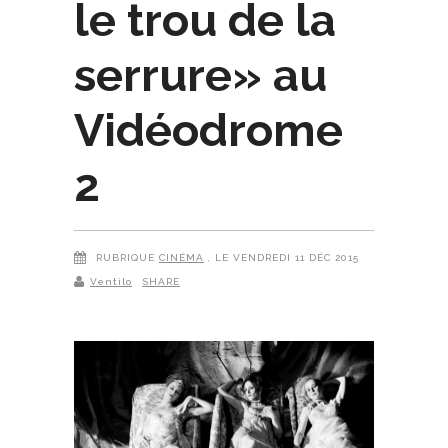
le trou de la
serrure» au
Vidéodrome
2
RUBRIQUE
CINÉMA
, LE VENDREDI 11 DÉC 2015
Ventilo
SHARE