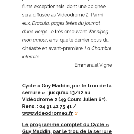
films exceptionnels, dont une poignée
sera diffusée au Videodrome 2. Parmi
eux,
Dracula, pages tirées du journal
d’une vierge
, le très émouvant
Winnipeg
mon amour
, ainsi que le dernier opus du
cinéaste en avant-première,
La Chambre
interdite
.
Emmanuel Vigne
Cycle « Guy Maddin, par le trou de la
serrure » : jusqu’au 13/12 au
Vidéodrome 2 (49 Cours Julien 6
).
e
Rens. : 04 91 42 75 41 /
www.videodrome2.fr
Le programme complet du Cycle «
Guy Maddin, par le trou de la serrure