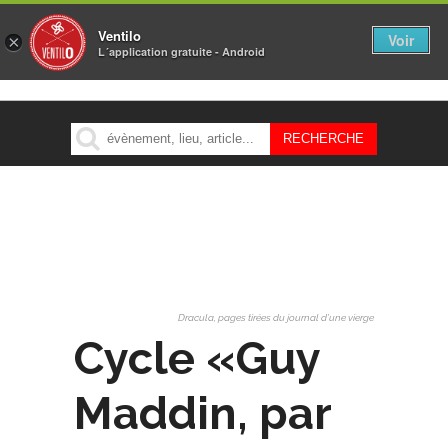
Ventilo
Voir
×
L´application gratuite - Android
MENU
Dracula, pages tirées du journal d’une vierge
Cycle «Guy
Maddin, par