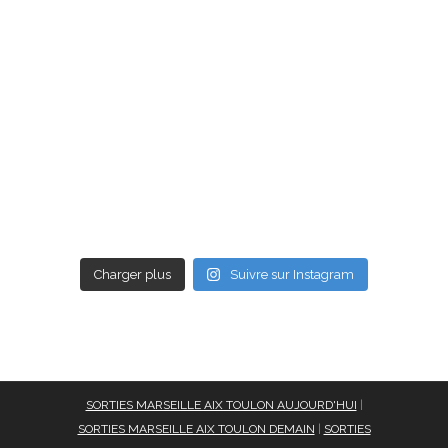
Charger plus
Suivre sur Instagram
SORTIES MARSEILLE AIX TOULON AUJOURD'HUI
|
SORTIES MARSEILLE AIX TOULON DEMAIN
|
SORTIES