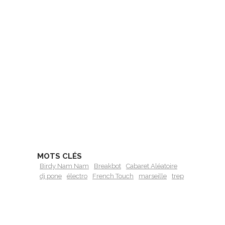
MOTS CLÉS
Birdy Nam Nam
Breakbot
Cabaret Aléatoire
dj pone
électro
French Touch
marseille
trep