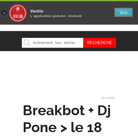
Ventilo
Voir
×
L´application gratuite - Android
MENU
Breakbot
Breakbot + Dj
Pone > le 18