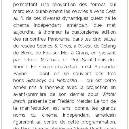
permettant une réinvention des formes qui
marquera durablement les œuvres à venir. C’est
au fil de ces diverses dynamiques qu’est né le
cinéma indépendant américain, que met
aujourd’hui à l’honneur la quatorzième édition
des rencontres Panorama, dans les cinq salles
du réseau Scènes & Cinés, à l’ouest de l’Étang
de Berre, de Fos-sur-Mer à Grans, en passant
par Istres, Miramas et Port-Saint-Louis-du-
Rhône. En soirée d’ouverture, c’est Alexander
Payne — dont on se souvient des très
bons
Sideways
ou
Nebraska
— qui est cette
année mis à l’honneur, avec la projection en
avant-première de son dernier opus
Winter
break
, présenté par Frédéric Mercier. Le ton de
la manifestation est ainsi donné, les grands
noms du cinéma indépendant américain
figureront au centre de cette programmation,
de Paul Thomas Anderson (
Punch-Drunk Love
)