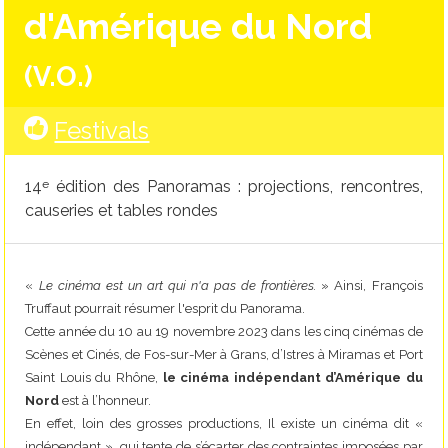
d'Amérique du Nord
(V.O.)
Festivals
14
édition des Panoramas : projections, rencontres,
e
causeries et tables rondes
«
Le cinéma est un art qui n'a pas de frontières.
» Ainsi, François
Truffaut pourrait résumer l'esprit du Panorama.
Cette année du 10 au 19 novembre 2023 dans les cinq cinémas de
Scènes et Cinés, de Fos-sur-Mer à Grans, d’Istres à Miramas et Port
Saint Louis du Rhône,
le cinéma indépendant d’Amérique du
Nord
est à l’honneur.
En effet, loin des grosses productions, Il existe un cinéma dit «
indépendant », qui tente de s’écarter des contraintes imposées par