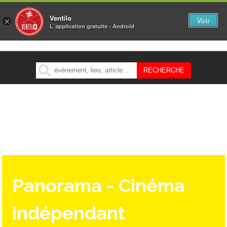
Ventilo
Voir
×
L´application gratuite - Android
MENU
Panorama - Cinéma
indépendant