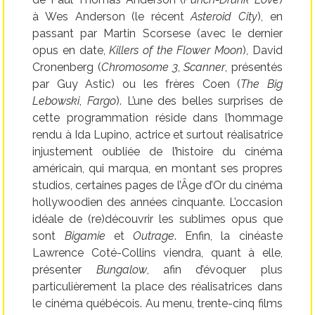
à Wes Anderson (le récent
Asteroid City
), en
passant par Martin Scorsese (avec le dernier
opus en date,
Killers of the Flower Moon
), David
Cronenberg (
Chromosome 3
,
Scanner
, présentés
par Guy Astic) ou les frères Coen (
The Big
Lebowski
,
Fargo
). L’une des belles surprises de
cette programmation réside dans l’hommage
rendu à Ida Lupino, actrice et surtout réalisatrice
injustement oubliée de l’histoire du cinéma
américain, qui marqua, en montant ses propres
studios, certaines pages de l’Âge d’Or du cinéma
hollywoodien des années cinquante. L’occasion
idéale de (re)découvrir les sublimes opus que
sont
Bigamie
et
Outrage
. Enfin, la cinéaste
Lawrence Coté-Collins viendra, quant à elle,
présenter
Bungalow
, afin d’évoquer plus
particulièrement la place des réalisatrices dans
le cinéma québécois. Au menu, trente-cinq films