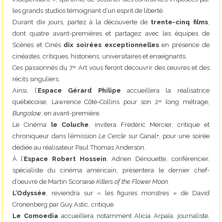
les grands studios témoignant d’un esprit de liberté.
Durant dix jours, partez à la découverte de
trente-cinq films
,
dont quatre avant-premières et partagez avec les équipes de
Scènes et Cinés
dix soirées exceptionnelles
en présence de
cinéastes, critiques, historiens, universitaires et enseignants.
Ces passionnés du 7
Art vous feront découvrir des œuvres et des
e
récits singuliers.
Ainsi, l’
Espace Gérard Philipe
accueillera la réalisatrice
québécoise, Lawrence Côté-Collins pour son 2
long métrage,
e
Bungalow
, en avant-première.
Le Cinéma
le Coluche
, invitera Frédéric Mercier, critique et
chroniqueur dans l’émission
Le Cercle
sur Canal+, pour une soirée
dédiée au réalisateur Paul Thomas Anderson.
À l’
Espace Robert Hossein
, Adrien Dénouette, conférencier,
spécialiste du cinéma américain, présentera le dernier chef-
d’oeuvre de Martin Scorsese
Killers of the Flower Moon.
L’Odyssée
, reviendra sur « les figures monstres » de David
Cronenberg par Guy Astic, critique.
Le Comoedia
accueillera notamment Alicia Arpaïa, journaliste,