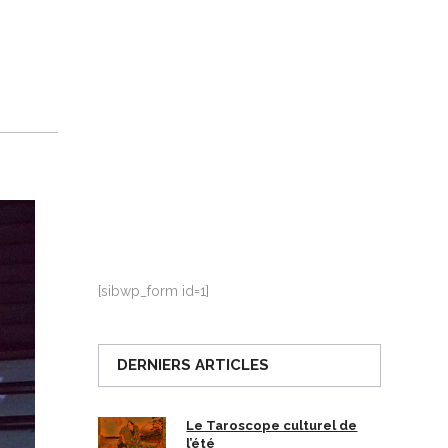
La Ville-sans-Nom, Marseille
dans la bouche de ceux qui
l’assassinent
de Bruno Le
Dantec
[sibwp_form id=1]
DERNIERS ARTICLES
Le Taroscope culturel de
l’été