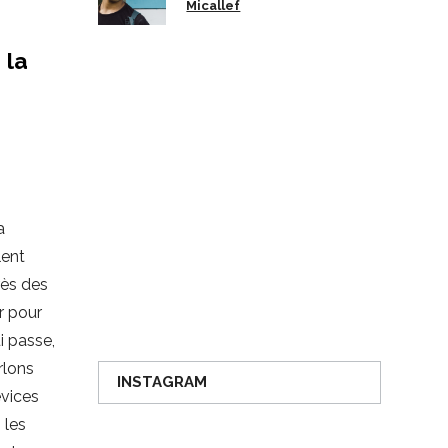
Micallef
 la
a
lent
rès des
r pour
i passe,
rlons
INSTAGRAM
évices
 les