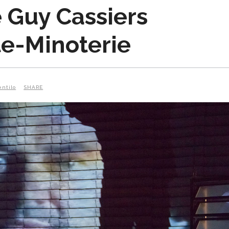
 Guy Cassiers
te-Minoterie
entilo
SHARE