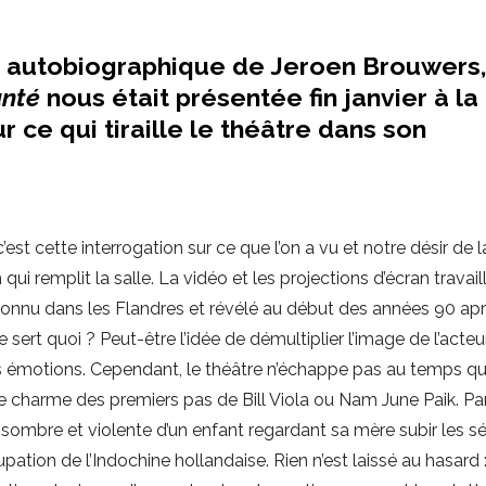
e autobiographique de Jeroen Brouwers,
nté
nous était présentée fin janvier à la
r ce qui tiraille le théâtre dans son
’est cette interrogation sur ce que l’on a vu et notre désir de l
ui remplit la salle. La vidéo et les projections d’écran travail
onnu dans les Flandres et révélé au début des années 90 ap
 sert quoi ? Peut-être l’idée de démultiplier l’image de l’acteu
ses émotions. Cependant, le théâtre n’échappe pas au temps qu
le charme des premiers pas de Bill Viola ou Nam June Paik. Pa
e sombre et violente d’un enfant regardant sa mère subir les s
ation de l’Indochine hollandaise. Rien n’est laissé au hasard :