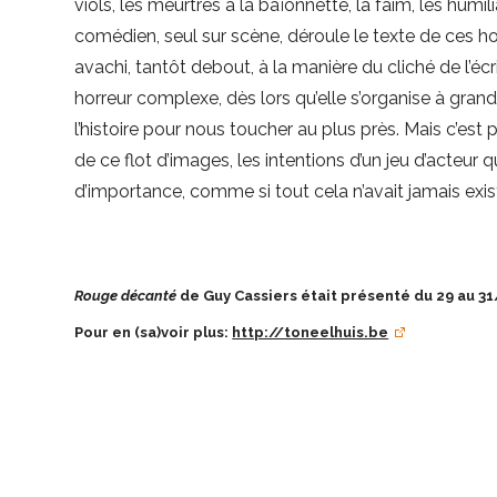
viols, les meurtres à la baïonnette, la faim, les humil
comédien, seul sur scène, déroule le texte de ces h
avachi, tantôt debout, à la manière du cliché de l’écri
horreur complexe, dès lors qu’elle s’organise à grande
l’histoire pour nous toucher au plus près. Mais c’est
de ce flot d’images, les intentions d’un jeu d’acteur
d’importance, comme si tout cela n’avait jamais exis
Rouge décanté
de Guy Cassiers était présenté du 29 au 31
Pour en (sa)voir plus:
http://toneelhuis.be