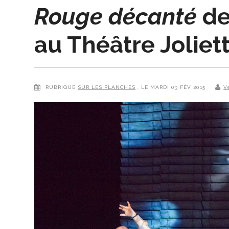
Rouge décanté
de
au Théâtre Joliet
RUBRIQUE
SUR LES PLANCHES
, LE MARDI 03 FÉV 2015
V