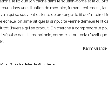
iations, le riz que l’on cache dans le soutien-gorge et la culott
orreurs dans une situation de mémoire, fumant lentement, tan
vain qui se souvient et tente de prolonger le fil de l’histoire. 
 échelle, on aimerait que la simplicité vienne démêler le fil d
 plutôt l’inverse qui se produit. On cherche à comprendre le po
 qui s’épuise dans la monotonie, comme si tout cela n’avait que
té.
Karim Grandi
/01 au Théâtre Joliette-Minoterie.