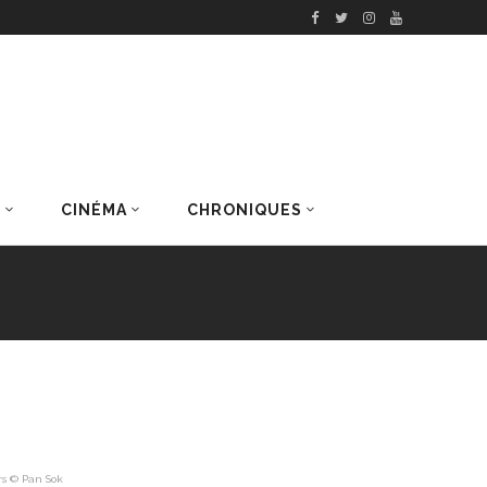
S
CINÉMA
CHRONIQUES
DERNIERS ARTICLES
rs © Pan Sok