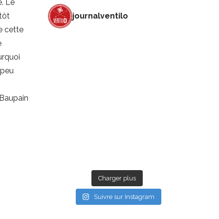
e. Le
journalventilo
tôt
De cette
e
urquoi
 peu
-Baupain
Charger plus
Suivre sur Instagram