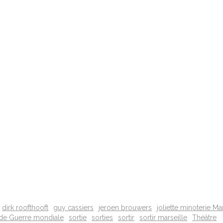
dirk roofthooft
guy cassiers
jeroen brouwers
joliette minoterie Ma
de Guerre mondiale
sortie
sorties
sortir
sortir marseille
Théâtre