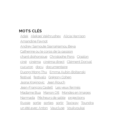
MOTS CLÉS
Adak
Aleksei Vakhrushev
Alicia Harrison
Amandine Faynot
Andrey Samoute SiarraHamou Beya
Catherine ou le corps de la passion
chant diphonique
Christophe Pons
Cigalon
ciné
cinéma
cinéma direct
Clément Dorival
cucuron
docu
documentaire
Duong Mong Thu
Emma Aubin-Boltanski
festival
festivals
Grégory Cohen
Jasna Krajinovic
Jean Rouch
Jean-François Castell
Les yeux fermés
Madame Bua
Manon Ott
Mondes en Images
Narmada
Pêcheurs de sable
projections
Russie
sortie
sorties
sortir
Taxiway
Toundra
un été avec Anton
Vaucluse
Voukvoukai