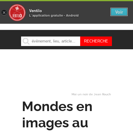
Ventilo
Voir
×
L´application gratuite - Android
MENU
Moi un noir de Jean Rouch
Mondes en
images au