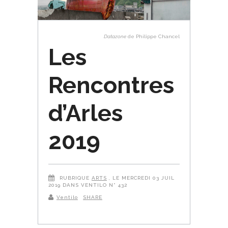
Datazone
de Philippe Chancel
Les
Rencontres
d’Arles
2019
RUBRIQUE
ARTS
, LE MERCREDI 03 JUIL
2019 DANS VENTILO N° 432
Ventilo
SHARE