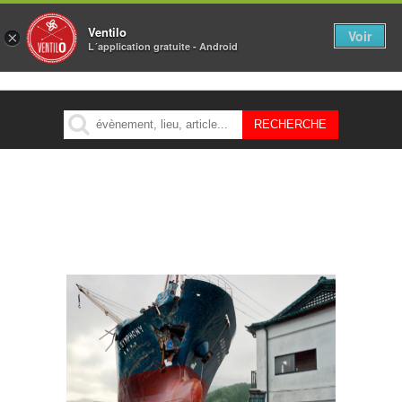
Ventilo
Voir
×
L´application gratuite - Android
MENU