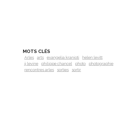
MOTS CLÉS
Arles
arts
evangelia kranioti
helen levitt
jj levine
philippe chancel
photo
photographie
rencontres arles
sorties
sortir