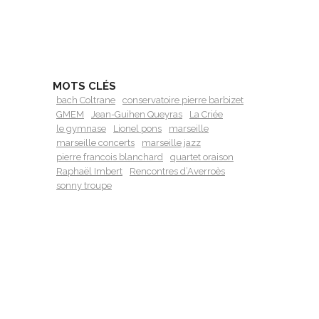
MOTS CLÉS
bach Coltrane
conservatoire pierre barbizet
GMEM
Jean-Guihen Queyras
La Criée
le gymnase
Lionel pons
marseille
marseille concerts
marseille jazz
pierre francois blanchard
quartet oraison
Raphaël Imbert
Rencontres d’Averroès
sonny troupe