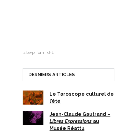
[sibwp_form id=1]
DERNIERS ARTICLES
Le Taroscope culturel de
l’été
Jean-Claude Gautrand –
Libres Expressions
au
Musée Réattu