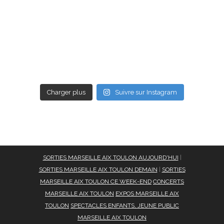
Charger plus
Suivre sur Instagram
SORTIES MARSEILLE AIX TOULON AUJOURD'HUI
|
SORTIES MARSEILLE AIX TOULON DEMAIN
|
SORTIES
MARSEILLE AIX TOULON CE WEEK-END
CONCERTS
MARSEILLE AIX TOULON
EXPOS MARSEILLE AIX
TOULON
SPECTACLES ENFANTS, JEUNE PUBLIC
MARSEILLE AIX TOULON