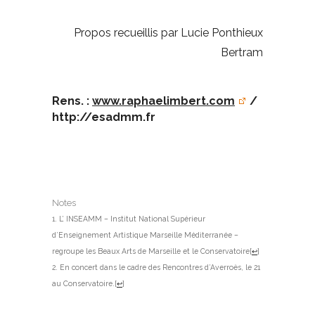
Propos recueillis par Lucie Ponthieux
Bertram
Rens. :
www.raphaelimbert.com
/
http://esadmm.fr
Notes
L’ INSEAMM – Institut National Supérieur
d’Enseignement Artistique Marseille Méditerranée –
regroupe les Beaux Arts de Marseille et le Conservatoire
[
↩
]
En concert dans le cadre des Rencontres d’Averroès, le 21
au Conservatoire.
[
↩
]