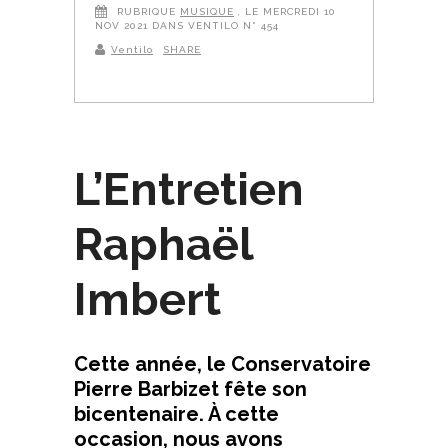
RUBRIQUE
MUSIQUE
, LE MERCREDI 10
NOV 2021 DANS VENTILO N° 454
Ventilo
SHARE
L’Entretien
Raphaël
Imbert
Cette année, le Conservatoire
Pierre Barbizet fête son
bicentenaire. À cette
occasion, nous avons