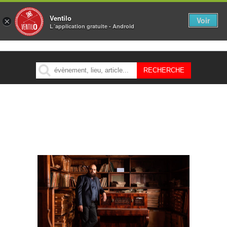
Ventilo
Voir
×
L´application gratuite - Android
MENU