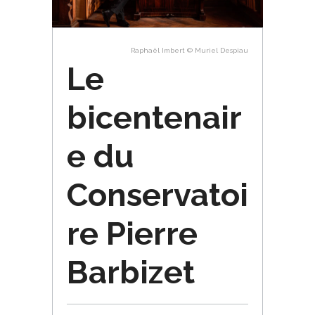
Raphaël Imbert © Muriel Despiau
Le
bicentenair
e du
Conservatoi
re Pierre
Barbizet