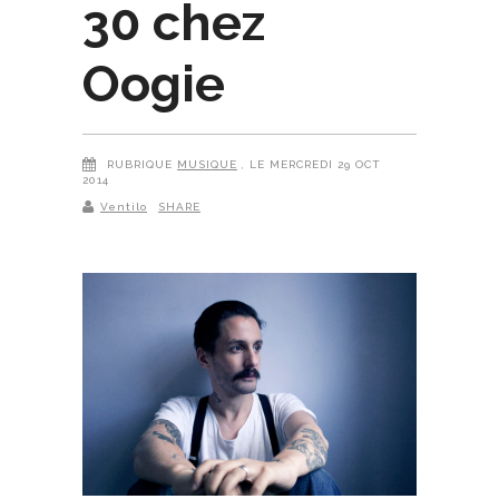
30 chez
Oogie
RUBRIQUE
MUSIQUE
, LE MERCREDI 29 OCT
2014
Ventilo
SHARE