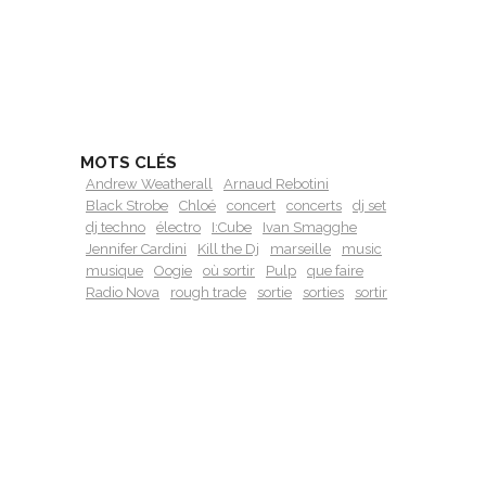
MOTS CLÉS
Andrew Weatherall
Arnaud Rebotini
Black Strobe
Chloé
concert
concerts
dj set
dj techno
électro
I:Cube
Ivan Smagghe
Jennifer Cardini
Kill the Dj
marseille
music
musique
Oogie
où sortir
Pulp
que faire
Radio Nova
rough trade
sortie
sorties
sortir