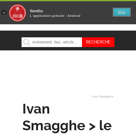
Ventilo
Voir
×
L´application gratuite - Android
MENU
Ivan Smagghe
Ivan
Smagghe > le