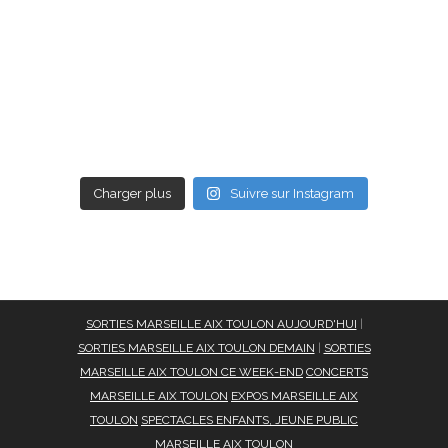
Charger plus
Suivre sur Instagram
SORTIES MARSEILLE AIX TOULON AUJOURD'HUI
|
SORTIES MARSEILLE AIX TOULON DEMAIN
|
SORTIES
MARSEILLE AIX TOULON CE WEEK-END
CONCERTS
MARSEILLE AIX TOULON
EXPOS MARSEILLE AIX
TOULON
SPECTACLES ENFANTS, JEUNE PUBLIC
MARSEILLE AIX TOULON