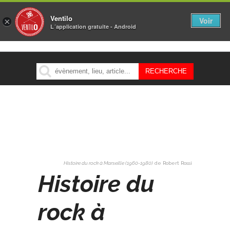
Ventilo
Voir
×
L´application gratuite - Android
MENU
Histoire du rock à Marseille (1960-1980)
de Robert Rossi
Histoire du
rock à