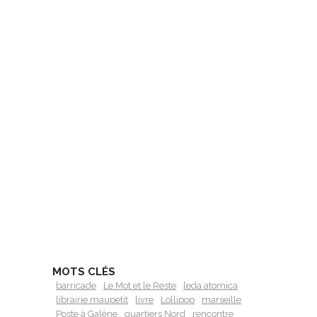
MOTS CLÉS
barricade
Le Mot et le Reste
leda atomica
librairie maupetit
livre
Lollipop
marseille
Poste à Galène
quartiers Nord
rencontre