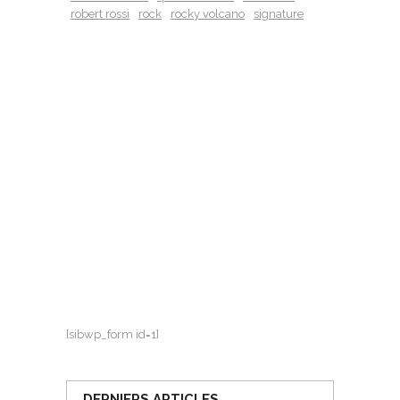
robert rossi
rock
rocky volcano
signature
[sibwp_form id=1]
DERNIERS ARTICLES