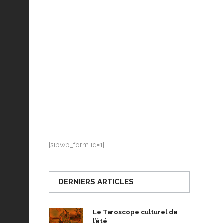
La Ville-sans-Nom, Marseille
dans la bouche de ceux qui
l’assassinent
de Bruno Le
Dantec
[sibwp_form id=1]
DERNIERS ARTICLES
Le Taroscope culturel de
l’été