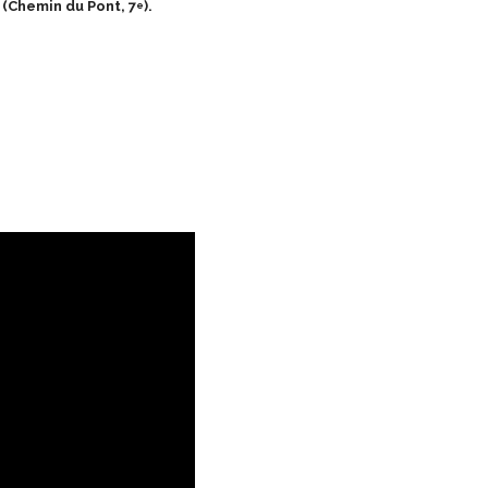
n (Chemin du Pont, 7
).
e