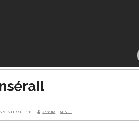
nsérail
NS VENTILO N° 448
Ventilo
SHARE