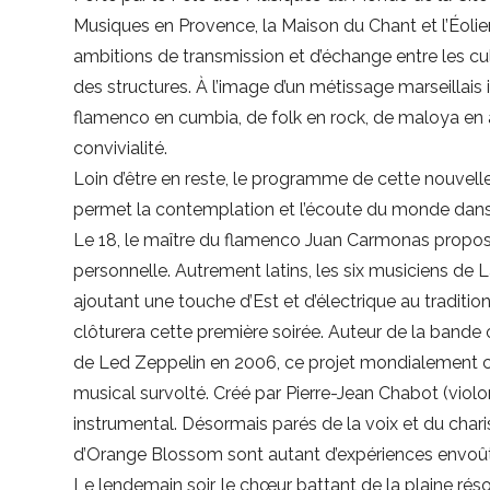
Musiques en Provence, la Maison du Chant et l’Éolienne
ambitions de transmission et d’échange entre les c
des structures. À l’image d’un métissage marseillai
flamenco en cumbia, de folk en rock, de maloya en a
convivialité.
Loin d’être en reste, le programme de cette nouvelle 
permet la contemplation et l’écoute du monde dans
Le 18, le maître du flamenco Juan Carmonas propos
personnelle. Autrement latins, les six musiciens de L
ajoutant une touche d’Est et d’électrique au traditi
clôturera cette première soirée. Auteur de la bande o
de Led Zeppelin en 2006, ce projet mondialement conn
musical survolté. Créé par Pierre-Jean Chabot (violo
instrumental. Désormais parés de la voix et du ch
d’Orange Blossom sont autant d’expériences envoût
Le lendemain soir, le chœur battant de la plaine ré