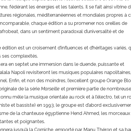
, fédérant les énergies et les talents. Il se fait ainsi vitrine 
ultures régionales, méditerranéennes et mondiales propres à
s incomparable, chaque édition a su promener nos oreilles de
frobeat, dans un sentiment paradoxal d’universalité et de
édition est un croisement d’influences et d’héritages variés, q
 ses complexités.
era en septet une immersion dans le duende, puissante et
alala Napoli revisiteront les musiques populaires napolitaines
onnel. Enfin, et non des moindres, l’excellent groupe Orange B
riginale de la série
Marseille
et première partie de nombreus
u mêle la musique orientale au rock et à l’électro, tel un ro
niste et bassiste) en 1993, le groupe est d’abord exclusiveme
arisme de la chanteuse égyptienne Hend Ahmed, les morceaux
antes et poignantes.
sonnera jusqu’à la Corniche, emporté par Manu Théron et sa ba