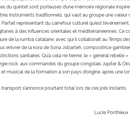
es du quintet sont porteuses d’une mémoire régionale inspiré
autres instruments traditionnels, qui vaut au groupe une valeur
rfait représentant du carrefour culturel qu’est l’événement, 
s gitanes à des influences orientales et méditerranéennes. Ce c
ure de la rumba catalane, avec qui il collaborait au
Temps des
us enivrer de la kora de Sona Jobarteh, compositrice gambi
ictions sanitaires. Qu’à cela ne tienne, le « général rebelle »
ergie rock, aux commandes du groupe congolais Jupiter & Ok
e et musical de la formation à son pays d’origine, après une l
 transport s’annonce pourtant total lors de ces jolis instants
Lucie Ponthieux