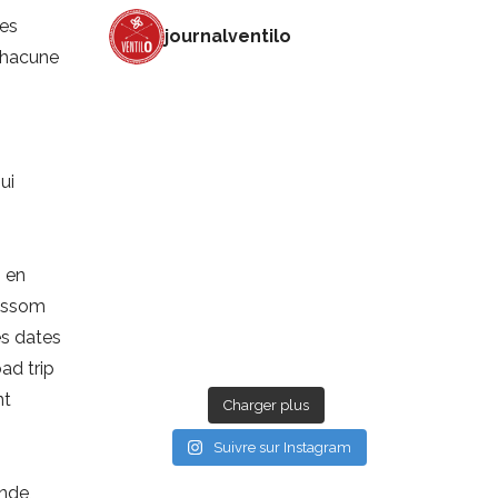
des
journalventilo
 chacune
ui
, en
lossom
es dates
ad trip
nt
Charger plus
Suivre sur Instagram
nde,