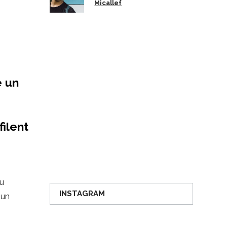
Micallef
s
e un
filent
au
INSTAGRAM
 un