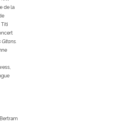
e de la
 de
Titi
oncert
 Gitans.
enne
wess,
ongue
 Bertram