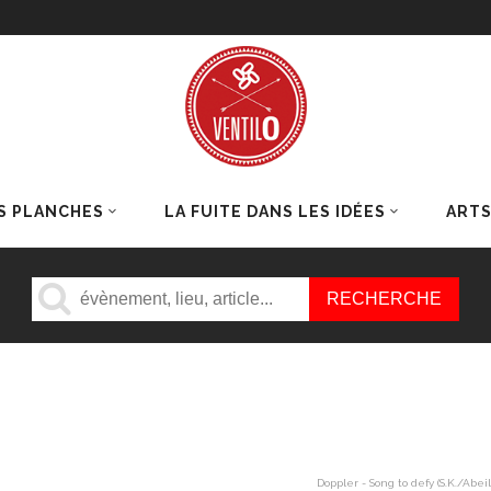
S PLANCHES
LA FUITE DANS LES IDÉES
ART
Doppler - Song to defy (S.K./Abe