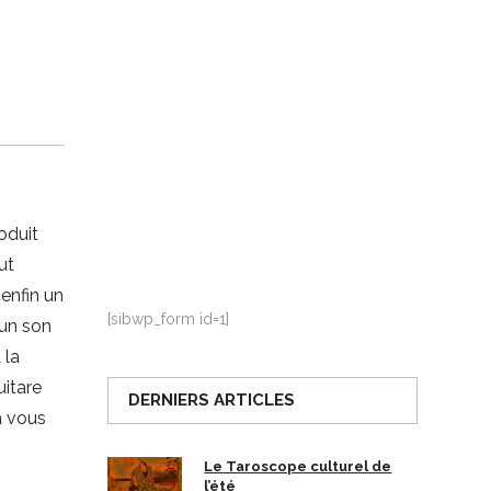
La Ville-sans-Nom, Marseille
dans la bouche de ceux qui
l’assassinent
de Bruno Le
Dantec
oduit
ut
 enfin un
[sibwp_form id=1]
’un son
 la
uitare
DERNIERS ARTICLES
à vous
Le Taroscope culturel de
l’été