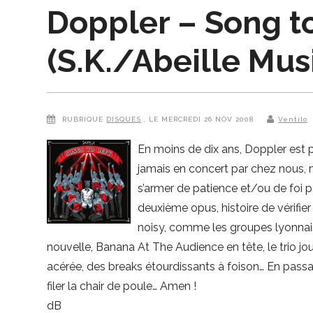
Doppler – Song t
(S.K./Abeille Mus
RUBRIQUE
DISQUES
, LE MERCREDI 26 NOV 2008
Ventilo
En moins de dix ans, Doppler est
jamais en concert par chez nous, m
s’armer de patience et/ou de foi po
deuxième opus, histoire de vérifier 
noisy, comme les groupes lyonnais 
nouvelle, Banana At The Audience en tête, le trio j
acérée, des breaks étourdissants à foison… En pass
filer la chair de poule… Amen !
dB