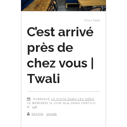
Chez Twali
C’est arrivé
près de
chez vous |
Twali
RUBRIQUE
LA FUITE DANS LES IDÉES
,
LE MERCREDI 12 JUIN 2024 DANS VENTILO
N° 498
Ventilo
SHARE