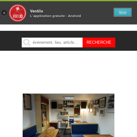
Ventilo
Voir
×
L´application gratuite - Android
MENU