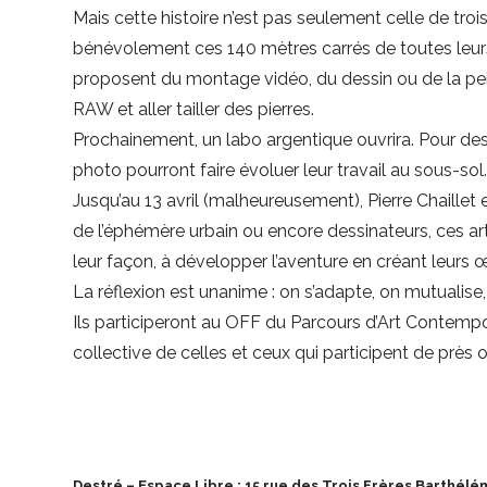
Mais cette histoire n’est pas seulement celle de tro
bénévolement ces 140 mètres carrés de toutes leurs 
proposent du montage vidéo, du dessin ou de la pe
RAW et aller tailler des pierres.
Prochainement, un labo argentique ouvrira. Pour des
photo pourront faire évoluer leur travail au sous-sol
Jusqu’au 13 avril (malheureusement), Pierre Chaille
de l’éphémère urbain ou encore dessinateurs, ces ar
leur façon, à développer l’aventure en créant leurs 
La réflexion est unanime : on s’adapte, on mutualise,
Ils participeront au OFF du Parcours d’Art Contemp
collective de celles et ceux qui participent de près o
Destré – Espace Libre : 15 rue des Trois Frères Barthélém