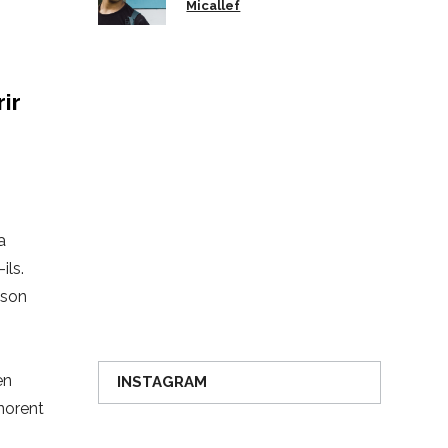
Micallef
ir
a
-ils.
 son
en
INSTAGRAM
onorent