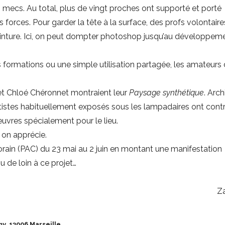
is mecs. Au total, plus de vingt proches ont supporté et porté
forces. Pour garder la tête à la surface, des profs volontaire
inture. Ici, on peut dompter photoshop jusqu’au développem
 formations ou une simple utilisation partagée, les amateurs
.
t et Chloé Chéronnet montraient leur
Paysage synthétique
. Arc
tistes habituellement exposés sous les lampadaires ont contr
œuvres spécialement pour le lieu.
 on apprécie.
orain (PAC) du 23 mai au 2 juin en montant une manifestation
u de loin à ce projet…
Z
y, 13006 Marseille.