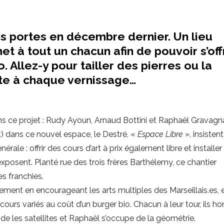
s portes en décembre dernier. Un lieu
met à tout un chacun afin de pouvoir s’offr
 Allez-y pour tailler des pierres ou la
te à chaque vernissage…
s dans ce projet : Rudy Ayoun, Arnaud Bottini et Raphaël Gravagn
it) dans ce nouvel espace, le Destré, «
Espace Libre
», insistent
rale : offrir des cours d’art à prix également libre et installer
s’exposent. Planté rue des trois frères Barthélemy, ce chantier
s franchies.
ment en encourageant les arts multiples des Marseillais.es, 
cours variés au coût d’un burger bio. Chacun à leur tour, ils h
e les satellites et Raphaël s’occupe de la géométrie.