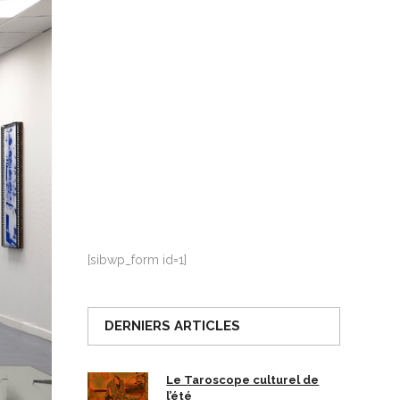
La Ville-sans-Nom, Marseille
dans la bouche de ceux qui
l’assassinent
de Bruno Le
Dantec
[sibwp_form id=1]
DERNIERS ARTICLES
Le Taroscope culturel de
l’été