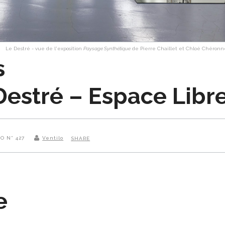
Le Destré - vue de l'exposition
Paysage Synthétique
de Pierre Chaillet et Chloé Chéronn
s
Destré – Espace Libr
LO N° 427
Ventilo
SHARE
e