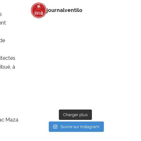
journalventilo
s
ent
 de
hitectes
ibué, à
Charger plus
ac Maza
Suivre sur Instagram