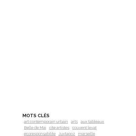
MOTS CLÉS
art contemporain urbain
arts
aux tableaux
Belle de Mai
cite artistes
couvent levat
ecoresponsabilite
Juxtapoz
marseille