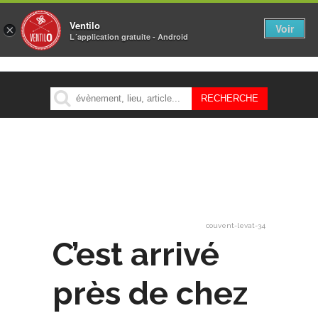
Ventilo
Voir
×
L´application gratuite - Android
MENU
couvent-levat-34
C’est arrivé
près de chez