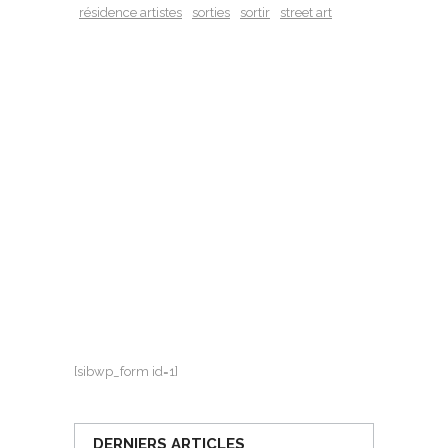
résidence artistes
sorties
sortir
street art
[sibwp_form id=1]
DERNIERS ARTICLES