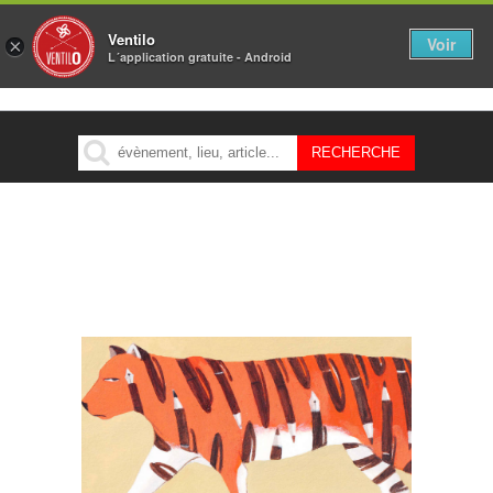
Ventilo
Voir
×
L´application gratuite - Android
MENU