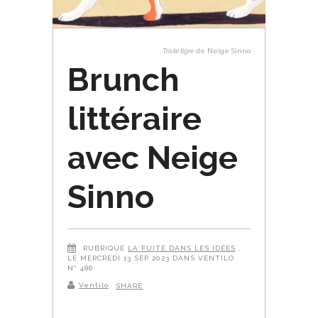
Triste tigre
de Neige Sinno
Brunch
littéraire
avec Neige
Sinno
RUBRIQUE
LA FUITE DANS LES IDÉES
,
LE MERCREDI 13 SEP 2023 DANS VENTILO
N° 486
Ventilo
SHARE