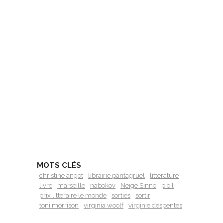
MOTS CLÉS
christine angot
librairie pantagruel
littérature
livre
marseille
nabokov
Neige Sinno
p o l
prix litteraire le monde
sorties
sortir
toni morrison
virginia woolf
virginie despentes