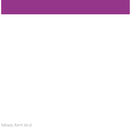
[sibwp_form id=1]