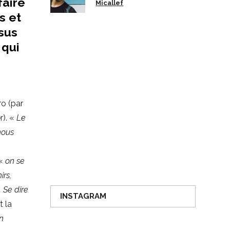
faire
Micallef
s et
rsus
 qui
ro (par
r). «
Le
nous
 «
on se
irs,
. Se dire
INSTAGRAM
t la
un