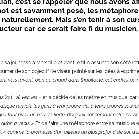
ian, c’est se rappeler que nous avons af
mot est savamment pesé, les métaphore
naturellement. Mais s’en tenir à son cu
ucteur car ce serait faire fi du musicien,
 sa jeunesse à Marseille et dont le titre assume son côté rét
urner de son objectif (le viseur, pointé sur les idées à exprime
ant vers l’avant, bien au chaud dans l’habitacle, cet endroit où 
es
(qu’il a)
vécues
» et a décidé de les mettre en musique, car
isque renvoie les gens à leur propre vie, à leurs propres souven
; qu’il faut avoir un peu de fierté, d’orgueil concernant notre passé
e qu’on a vécu
. » Et de faire une métaphore entre sa musique e
it «
comme la promesse d’un ailleurs au plus profond de soi, d’