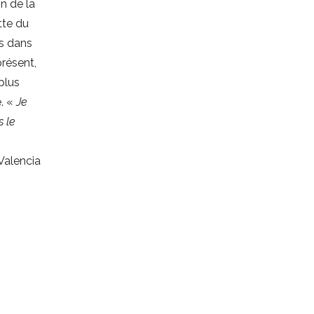
on de la
tte du
es dans
présent,
plus
e. «
Je
s le
Valencia