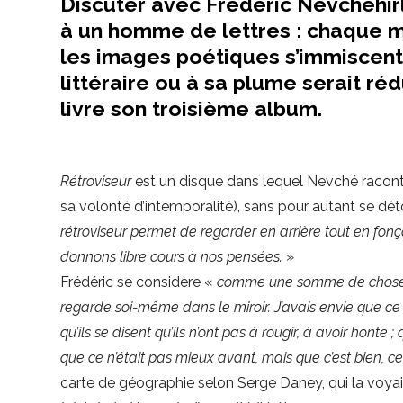
Discuter avec Frédéric Nevchehirl
à un homme de lettres : chaque 
les images poétiques s’immiscent 
littéraire ou à sa plume serait réd
livre son troisième album.
Rétroviseur
est un disque dans lequel Nevché raconte
sa volonté d’intemporalité), sans pour autant se déto
rétroviseur permet de regarder en arrière tout en fonç
donnons libre cours à nos pensées.
»
Frédéric se considère «
comme une somme de chos
regarde soi-même dans le miroir. J’avais envie que ce d
qu’ils se disent qu’ils n’ont pas à rougir, à avoir honte 
que ce n’était pas mieux avant, mais que c’est bien, c
carte de géographie selon Serge Daney, qui la voya