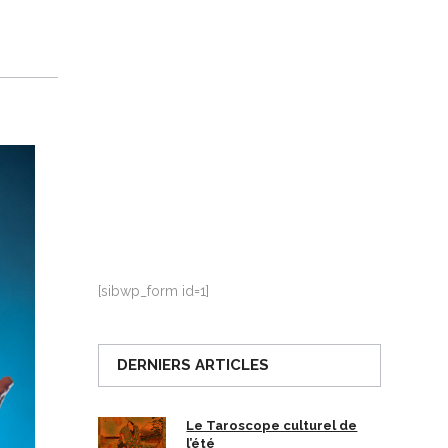
La Ville-sans-Nom, Marseille
dans la bouche de ceux qui
l’assassinent
de Bruno Le
Dantec
[sibwp_form id=1]
DERNIERS ARTICLES
Le Taroscope culturel de
l’été