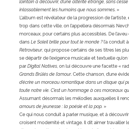
lointain à découvrir, d’une altérité étrange, sans ces
inlassablement les humains que nous sommes
. »
L’album est révélateur de la progression de l’artiste, 
trop dans cette ville, on l’appellera désormais Nevch
morceaux, pour certains plus accessibles. De l’aveu 
dans
Le Soleil brille pour tout le monde ?
l’a conduit 
Rétroviseur
, qui propose certains de ses titres les p
se départir de l’exigence musicale et textuelle qu’o
par
Digital
Natives
, on lui découvre une facette « r
Grands Brûlés de l’amour
. Cette chanson, d’une évi
d’écrire un morceau romantique dans un disque qui pa
toute notre vie. C’est un hommage à ces morceaux que
Assumant désormais les mélodies auxquelles il renonça
amours de jeunesse : la poésie et la pop.
»
Ce qui nous conduit à parler musique, et à découvri
croisent modernité et vintage. Il dit aimer travailler 