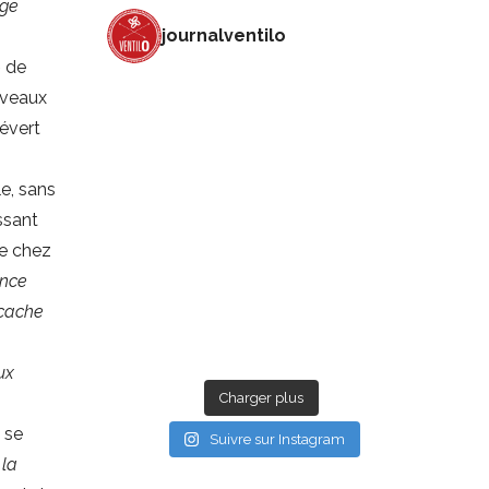
oge
journalventilo
»
de
ouveaux
révert
le, sans
ssant
te chez
ance
 cache
ux
Charger plus
 se
Suivre sur Instagram
«
la