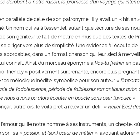
se se dérobant à notre raison, la promesse d’un voyage qui interr
en parallèle de celle de son patronyme : il y avait un « hirlian
é. Un nom qui va à l’essentiel, autant que l’écriture de ses n
de son géniteur, le fait de mettre en musique des textes de P
à se diriger vers plus de simplicité. Une évidence à l’écoute de
lus abordables, dans un format chanson qui leur sied à merveil
n lui connaît. Ainsi, du morceau éponyme à
Vas-tu freiner
en pa
adio-friendly » positivement surprenante, encore plus prégnan
dence mélodique inédite, symbolise pour son auteur «
l’import
rle de l’adolescence, période de faiblesses romantiques qu’on
 nous avons pu alors écouter en boucle sans oser l’avouer.
»
it autrefois, le voilà prêt à relever un défi : «
Relier (ses) de
r l’amour qui lie notre homme à ses instruments, un cheptel où
le son, sa «
passion et (son) cœur de métier
», avouant adorer 