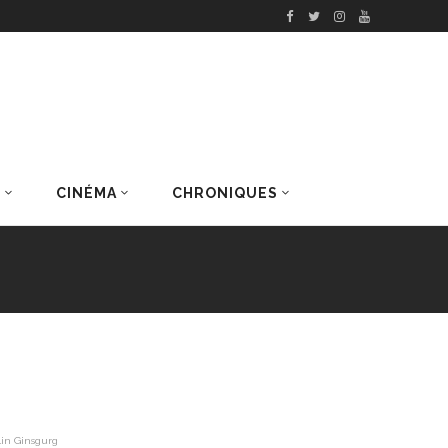
S
CINÉMA
CHRONIQUES
DERNIERS ARTICLES
lin Ginsgurg