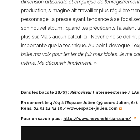
dimension artisanale et empirique de l’enregistremen
production, s’imaginerait travailler plus régulière
personnage, la presse ayant tendance à se focaliser 
son nouvel album : quand les précédents faisaient la
plus sûr. Mais aucun calcul ici : Nevché ne se défi
importante que la technique. Au point d’évoquer l’e
brûle ma voix pour tenter de fuir mes idoles. Je me con
même. Me découvrir finalement.
»
Dans les bacs le 28/03 :
Rétroviseur
(Interneexterne / L’Aut
En concert le 4/04 à l’Espace Julien (39 cours Julien, 6
).
e
Rens. 04 91 24 34 10 /
www.espace-julien.com
Pour en savoir plus :
http://www.nevchehirlian.com/